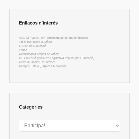
Enllaços d’interès
ABEAM (Assoc. per l'aprenentatge de matemàtiques)
Tot el que passa a Gràcia
El Diari de l'Educació
Fapac
Coordinadora Ampas de Gràcia
ILP Educació (Iniciativa Legislativa Popular per l'Educació)
Xarxa d'Escoles Insubmises
Campos Estela (Empresa Menjador)
Categories
Categories