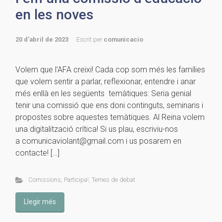
en les noves
20 d'abril de 2023
Escrit per
comunicacio
Volem que l’AFA creixi! Cada cop som més les famílies
que volem sentir a parlar, reflexionar, entendre i anar
més enllà en les següents temàtiques: Seria genial
tenir una comissió que ens doni continguts, seminaris i
propostes sobre aquestes temàtiques. Al Reina volem
una digitalització crítica! Si us plau, escriviu-nos
a comunicaviolant@gmail.com i us posarem en
contacte! […]
Comissions
,
Participa!
,
Temes de debat
Llegir més