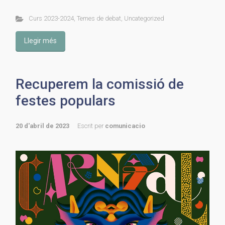
Curs 2023-2024
,
Temes de debat
,
Uncategorized
Llegir més
Recuperem la comissió de
festes populars
20 d'abril de 2023
Escrit per
comunicacio