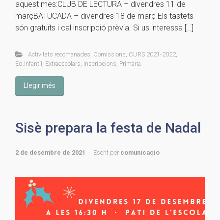
aquest mes:CLUB DE LECTURA – divendres 11 de
marçBATUCADA – divendres 18 de març Els tastets
són gratuïts i cal inscripció prèvia. Si us interessa […]
Activitats recomanades
,
Comissions
,
CURS 2021-2022
,
Ed.Infantil
,
Extraescolars
,
Inscripcions
,
Primària
Llegir més
Sisè prepara la festa de Nadal
2 de desembre de 2021
Escrit per
comunicacio