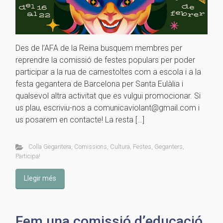
Des de l’AFA de la Reina busquem membres per
reprendre la comissió de festes populars per poder
participar a la rua de carnestoltes com a escola i a la
festa gegantera de Barcelona per Santa Eulàlia i
qualsevol altra activitat que es vulgui promocionar. Si
us plau, escriviu-nos a comunicaviolant@gmail.com i
us posarem en contacte! La resta […]
Colla Gegantera
,
Comissions
,
Cultura
,
Festes
,
Geganters
,
Participa!
Llegir més
Fem una comissió d’educació