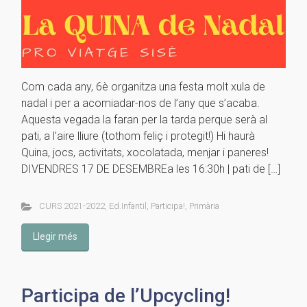
Com cada any, 6è organitza una festa molt xula de
nadal i per a acomiadar-nos de l’any que s’acaba.
Aquesta vegada la faran per la tarda perque serà al
pati, a l’aire lliure (tothom feliç i protegit!) Hi haurà
Quina, jocs, activitats, xocolatada, menjar i paneres!
DIVENDRES 17 DE DESEMBREa les 16:30h | pati de […]
CURS 2021-2022
,
Ed.Infantil
,
Participa!
,
Primària
Llegir més
Participa de l’Upcycling!