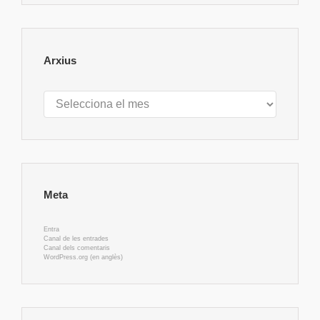
Arxius
Arxius
Meta
Entra
Canal de les entrades
Canal dels comentaris
WordPress.org (en anglès)