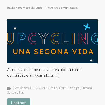
25 de novembre de 2021
Escrit per
comunicacio
Animeu-vos i envieu les vostres aportacions a
comunicaviolant@gmail.com ; )
Comissions
,
CURS 2021-2022
,
Ed.Infantil
,
Participa!
,
Primària
,
Sostenibilitat
Llegir més