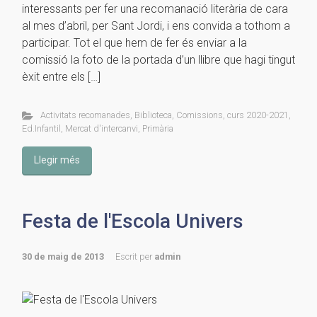
interessants per fer una recomanació literària de cara
al mes d’abril, per Sant Jordi, i ens convida a tothom a
participar. Tot el que hem de fer és enviar a la
comissió la foto de la portada d’un llibre que hagi tingut
èxit entre els […]
Activitats recomanades
,
Biblioteca
,
Comissions
,
curs 2020-2021
,
Ed.Infantil
,
Mercat d'intercanvi
,
Primària
Llegir més
Festa de l'Escola Univers
30 de maig de 2013
Escrit per
admin