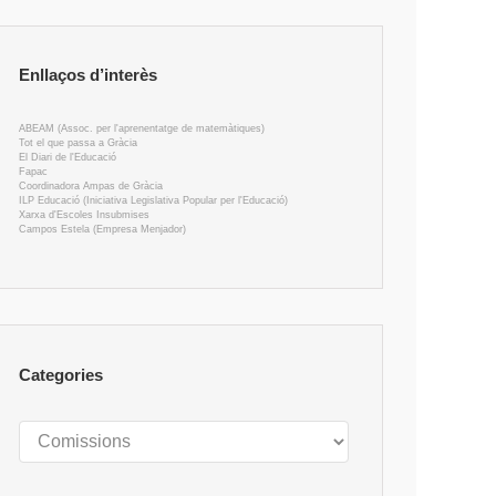
Enllaços d’interès
ABEAM (Assoc. per l'aprenentatge de matemàtiques)
Tot el que passa a Gràcia
El Diari de l'Educació
Fapac
Coordinadora Ampas de Gràcia
ILP Educació (Iniciativa Legislativa Popular per l'Educació)
Xarxa d'Escoles Insubmises
Campos Estela (Empresa Menjador)
Categories
Categories