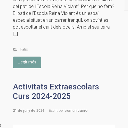
del pati de l’Escola Reina Violant”. Per què ho fem?
El pati de l’Escola Reina Violant és un espai
especial situat en un carrer tranquil, on sovint es
pot escoltar el cant dels ocells. Amb el seu terra
[…]
Patis
Llegir més
Activitats Extraescolars
Curs 2024-2025
21 de juny de 2024
Escrit per
comunicacio
s