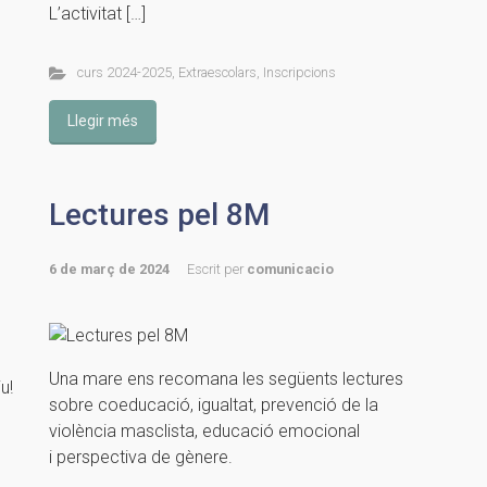
L’activitat […]
curs 2024-2025
,
Extraescolars
,
Inscripcions
Llegir més
Lectures pel 8M
6 de març de 2024
Escrit per
comunicacio
Una mare ens recomana les següents lectures
u!
sobre coeducació, igualtat, prevenció de la
violència masclista, educació emocional
i perspectiva de gènere.