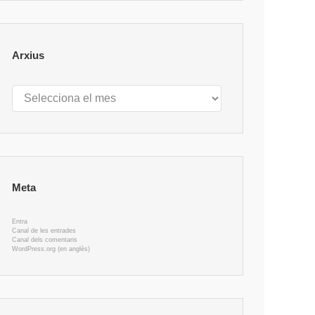
Arxius
Arxius
Meta
Entra
Canal de les entrades
Canal dels comentaris
WordPress.org (en anglès)