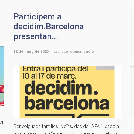
Participem a
decidim.Barcelona
presentan...
12 de març de 2025
Escrit per
comunicacio
er
Benvolgudes famílies i veïns, des de l’AFA i l’escola
hem presentat un “Projecte de renovació i millora