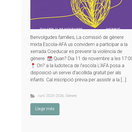
Benvolgudes famílies, La comissió de gènere
mixta Escola-AFA us convidem a participar a la
xerrada Coeducar es prevenir la violència de
gènere.
Quan? Dia 11 de novembre a les 17:0
On? a la ludoteca de l’escola L’AFA posa a
disposició un servei d’acollida gratuït per als
infants. Cal inscripció prèvia per assistir a la […]
curs 2025-2026
,
Gènere
Llegir més