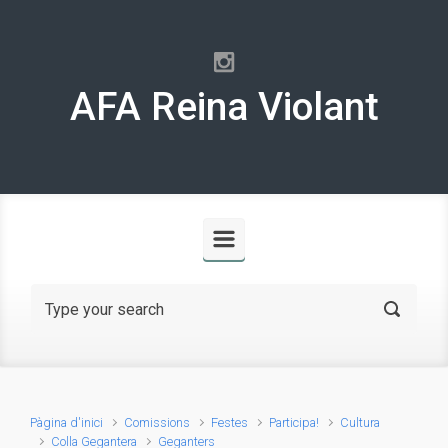
Skip to main content
AFA Reina Violant
Pàgina d'inici
Comissions
Festes
Participa!
Cultura
Colla Gegantera
Geganters