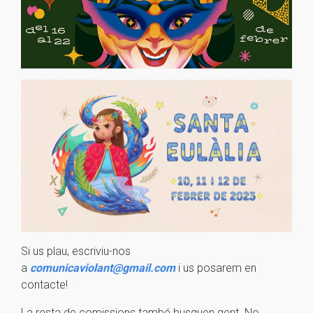
Si us plau, escriviu-nos
a
comunicaviolant@gmail.com
i us posarem en
contacte!
La resta de comissions també busquen gent. No