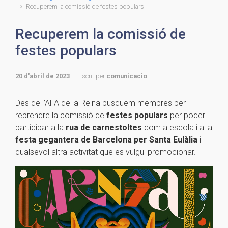
Recuperem la comissió de festes populars
Recuperem la comissió de
festes populars
20 d'abril de 2023
Escrit per
comunicacio
Des de l’AFA de la Reina busquem membres per
reprendre la comissió de
festes populars
per poder
participar a la
rua de carnestoltes
com a escola i a la
festa gegantera de Barcelona per Santa Eulàlia
i
qualsevol altra activitat que es vulgui promocionar.