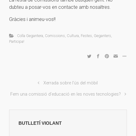
dubteu a posar-vos en contacte amb nosaltres.
Gràcies i animeu-vos!!
Colla Gegantera
,
Comissions
,
Cultura
,
Festes
,
Geganters
,
Participa!
Xerrada sobre l’ús del mòbil
Fem una comissió d’educació en les noves tecnologies?
BUTLLETÍ VIOLANT