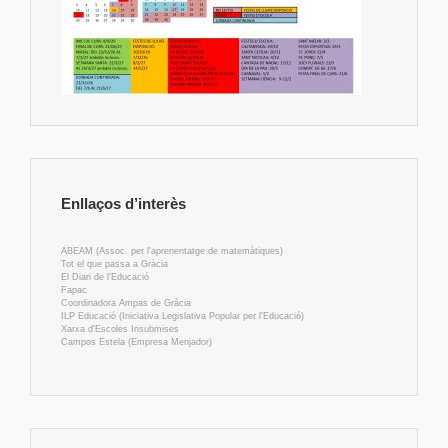
Enllaços d’interès
ABEAM (Assoc. per l'aprenentatge de matemàtiques)
Tot el que passa a Gràcia
El Diari de l'Educació
Fapac
Coordinadora Ampas de Gràcia
ILP Educació (Iniciativa Legislativa Popular per l'Educació)
Xarxa d'Escoles Insubmises
Campos Estela (Empresa Menjador)