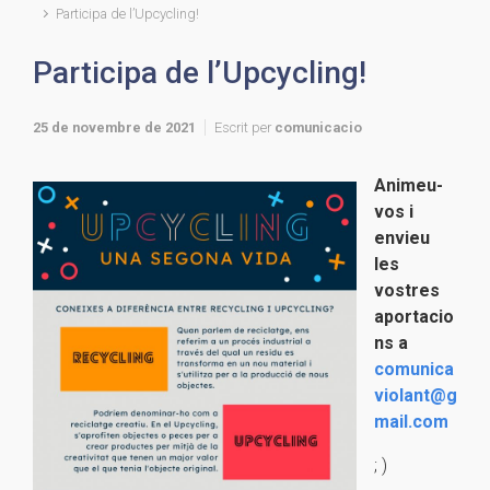
Participa de l’Upcycling!
Participa de l’Upcycling!
25 de novembre de 2021
Escrit per
comunicacio
Animeu-
vos i
envieu
les
vostres
aportacio
ns a
comunica
violant@g
mail.com
; )