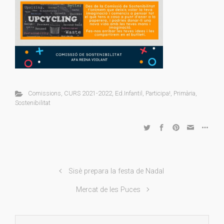
Comissions
,
CURS 2021-2022
,
Ed.Infantil
,
Participa!
,
Primària
,
Sostenibilitat
Sisè prepara la festa de Nadal
Mercat de les Puces