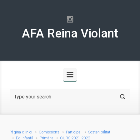
Skip to main content
AFA Reina Violant
Pàgina d'inici
Comissions
Participa!
Sostenibilitat
Ed.Infantil
Primària
CURS 2021-2022