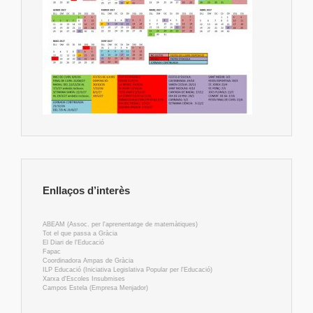
Enllaços d’interès
ABEAM (Assoc. per l'aprenentatge de matemàtiques)
Tot el que passa a Gràcia
El Diari de l'Educació
Fapac
Coordinadora Ampas de Gràcia
ILP Educació (Iniciativa Legislativa Popular per l'Educació)
Xarxa d'Escoles Insubmises
Campos Estela (Empresa Menjador)