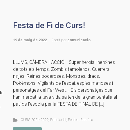
Festa de Fi de Curs!
19 de maig de 2022
Escrit per
comunicacio
LLUMS, CÀMERA I ACCIÓ! Súper herois i heroïnes
de tots els temps. Zombis famolencs. Guerrers
ninjes. Reines poderoses. Monstres, dracs,
Pokémons. Vigilants de l’espai, espíes mafioses i
personatges del Far West… Els personatges que
de
han marcat la teva vida salten de la gran pantalla al
pati de l’escola per la FESTA DE FINAL DE […]
s
CURS 2021-2022
,
Ed.Infantil
,
Festes
,
Primària