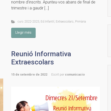
nombre d’inscrits. Apunteu-vos abans de final de
trimestre i a gaudir […]
curs 2022-2023
,
Ed.Infantil
,
Extraescolars
,
Primària
Llegir més
Reunió Informativa
Extraescolars
15 de setembre de 2022
Escrit per
comunicacio