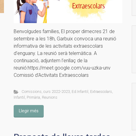
Benvolgudes famílies, El proper dimecres 21 de
setembre a les 18h, Garbuix convoca una reunió
informativa de les activitats extraescolars
d’enguany. La reunió serà telemàtica. A
continuació, adjuntem l’enllaç de la
reunió:https://meet.google.com/vuu-uzka-unv
Comissió d’Activitats Extraescolars
Comissions
,
curs 2022-2023
,
Ed.Infantil
,
Extraescolars
,
Infantil
,
Primària
,
Reunions
Llegir més