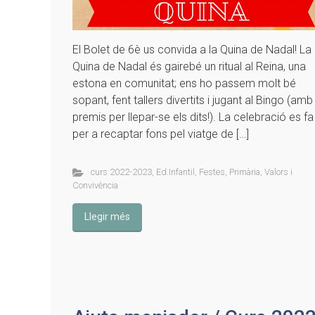
El Bolet de 6è us convida a la Quina de Nadal! La
Quina de Nadal és gairebé un ritual al Reina, una
estona en comunitat; ens ho passem molt bé
sopant, fent tallers divertits i jugant al Bingo (amb
premis per llepar-se els dits!). La celebració es fa
per a recaptar fons pel viatge de […]
curs 2022-2023
,
Ed.Infantil
,
Festes
,
Primària
,
Valors i
Convivència
Llegir més