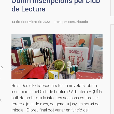
Obrim inscripcions pel Club
de Lectura
14 de desembre de 2022
Escrit per
comunicacio
6è
i
Hola! Des d’Extraescolars tenim novetats: obrim
inscripcions pel Club de Lectura!!! Adjuntem AQUÍ la
butlleta amb tota la info. Les sessions es faran el
s
,
tercer dijous de mes, de gener a juny, en horari de
migdia. El preu final pot variar en funció del