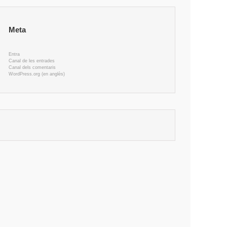
Meta
Entra
Canal de les entrades
Canal dels comentaris
WordPress.org (en anglès)