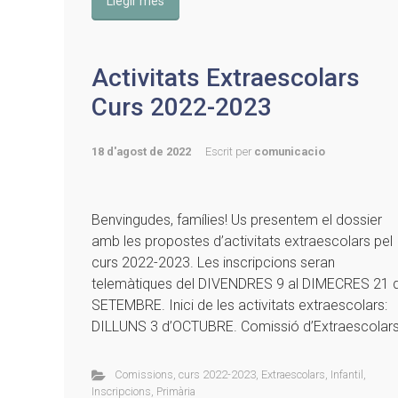
Llegir més
Activitats Extraescolars
Curs 2022-2023
18 d'agost de 2022
Escrit per
comunicacio
Benvingudes, famílies! Us presentem el dossier
amb les propostes d’activitats extraescolars pel
curs 2022-2023. Les inscripcions seran
telemàtiques del DIVENDRES 9 al DIMECRES 21 
SETEMBRE. Inici de les activitats extraescolars:
DILLUNS 3 d’OCTUBRE. Comissió d’Extraescolar
Comissions
,
curs 2022-2023
,
Extraescolars
,
Infantil
,
Inscripcions
,
Primària