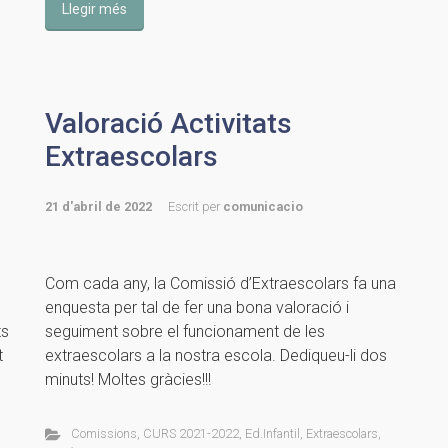
Llegir més
Valoració Activitats
Extraescolars
21 d'abril de 2022
Escrit per
comunicacio
Com cada any, la Comissió d’Extraescolars fa una
enquesta per tal de fer una bona valoració i
ts
seguiment sobre el funcionament de les
t
extraescolars a la nostra escola. Dediqueu-li dos
minuts! Moltes gràcies!!!
Comissions
,
CURS 2021-2022
,
Ed.Infantil
,
Extraescolars
,