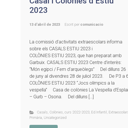
Casal i Colònies d’Estiu
2023
13 d'abril de 2023
Escrit per
comunicacio
La comissió d’activitats extraescolars informa
sobre els CASALS ESTIU 2023 i
COLÒNIES ESTIU 2023, que han preparat amb
Garbuix. CASALS ESTIU 2023 Centre d’interès:
“Món egipci / Fem d’arqueòlegs” Del dilluns 26
de juny al divendres 28 de juliol 2023. De P3 a 
COLÒNIES ESTIU 2023 “Jocs olímpics a la
vespella” Casa de colònies La Vespella d’Espla
– Gurb – Osona. Del dilluns […]
Casals
,
Colònies
,
curs 2022-2023
,
Ed.Infantil
,
Extraescolar
Primària
,
Uncategorized