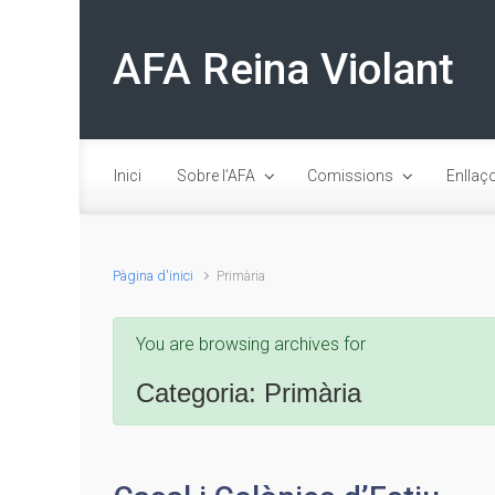
Skip to main content
AFA Reina Violant
Inici
Sobre l’AFA
Comissions
Enllaç
Pàgina d'inici
Primària
You are browsing archives for
Categoria:
Primària