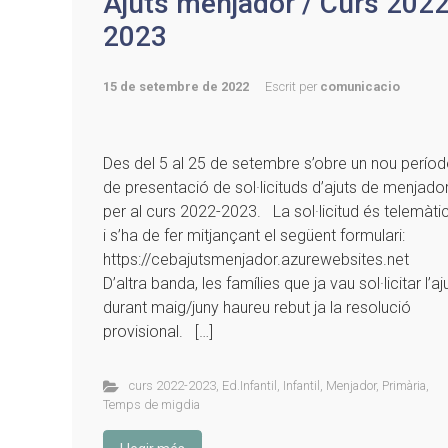
Ajuts menjador / Curs 2022
2023
15 de setembre de 2022
Escrit per
comunicacio
Des del 5 al 25 de setembre s’obre un nou períod
de presentació de sol·licituds d’ajuts de menjado
per al curs 2022-2023. La sol·licitud és telemàti
i s’ha de fer mitjançant el següent formulari:
https://cebajutsmenjador.azurewebsites.net
D’altra banda, les famílies que ja vau sol·licitar l’aj
durant maig/juny haureu rebut ja la resolució
provisional. […]
curs 2022-2023
,
Ed.Infantil
,
Infantil
,
Menjador
,
Primària
,
Temps de migdia