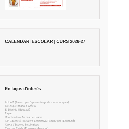
CALENDARI ESCOLAR | CURS 2026-27
Enllaços d’interès
ABEAM (Assoc. per l'aprenentatge de matemàtiques)
Tot el que passa a Gràcia
El Diari de l'Educació
Fapac
Coordinadora Ampas de Gràcia
ILP Educació (Iniciativa Legislativa Popular per l'Educació)
Xarxa d'Escoles Insubmises
Campos Estela (Empresa Menjador)