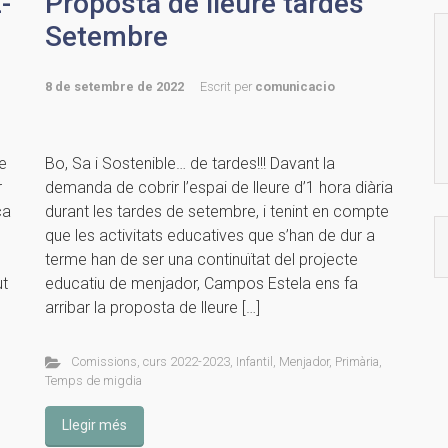
-
Proposta de lleure tardes
Setembre
8 de setembre de 2022
Escrit per
comunicacio
e
Bo, Sa i Sostenible… de tardes!!! Davant la
r
demanda de cobrir l’espai de lleure d’1 hora diària
ca
durant les tardes de setembre, i tenint en compte
que les activitats educatives que s’han de dur a
terme han de ser una continuïtat del projecte
ut
educatiu de menjador, Campos Estela ens fa
arribar la proposta de lleure […]
Comissions
,
curs 2022-2023
,
Infantil
,
Menjador
,
Primària
,
Temps de migdia
Llegir més