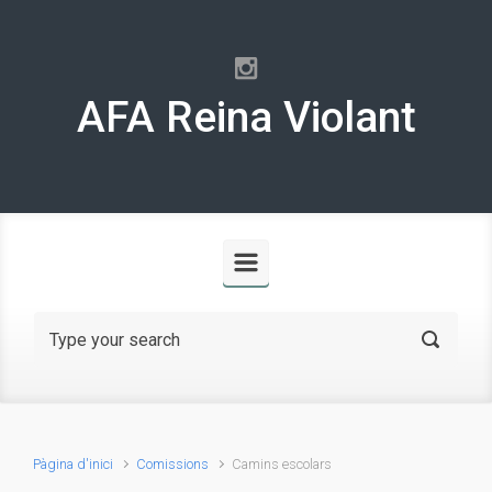
Skip to main content
AFA Reina Violant
Pàgina d'inici
Comissions
Camins escolars