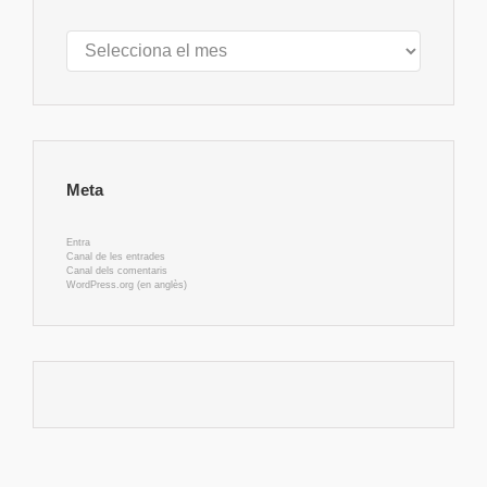
Arxius
Meta
Entra
Canal de les entrades
Canal dels comentaris
WordPress.org (en anglès)