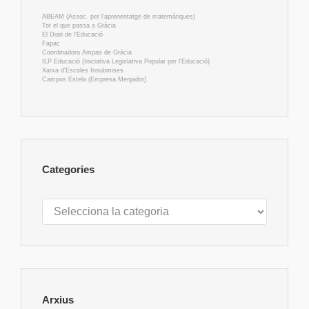
ABEAM (Assoc. per l'aprenentatge de matemàtiques)
Tot el que passa a Gràcia
El Diari de l'Educació
Fapac
Coordinadora Ampas de Gràcia
ILP Educació (Iniciativa Legislativa Popular per l'Educació)
Xarxa d'Escoles Insubmises
Campos Estela (Empresa Menjador)
Categories
Categories
Arxius