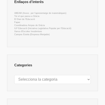
Enllaços d’interès
ABEAM (Assoc. per l'aprenentatge de matemàtiques)
Tot el que passa a Gràcia
El Diari de l'Educació
Fapac
Coordinadora Ampas de Gràcia
ILP Educació (Iniciativa Legislativa Popular per l'Educació)
Xarxa d'Escoles Insubmises
Campos Estela (Empresa Menjador)
Categories
Categories