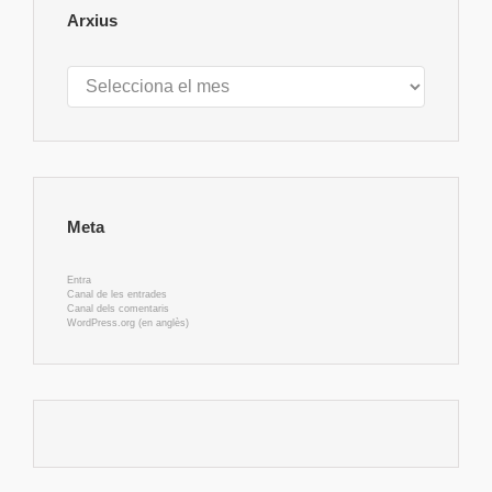
Arxius
Arxius
Meta
Entra
Canal de les entrades
Canal dels comentaris
WordPress.org (en anglès)