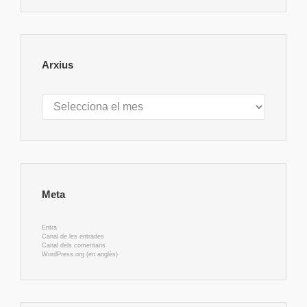
Arxius
Arxius
Meta
Entra
Canal de les entrades
Canal dels comentaris
WordPress.org (en anglès)