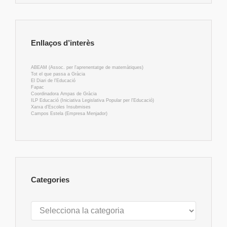
Enllaços d’interès
ABEAM (Assoc. per l'aprenentatge de matemàtiques)
Tot el que passa a Gràcia
El Diari de l'Educació
Fapac
Coordinadora Ampas de Gràcia
ILP Educació (Iniciativa Legislativa Popular per l'Educació)
Xarxa d'Escoles Insubmises
Campos Estela (Empresa Menjador)
Categories
Categories