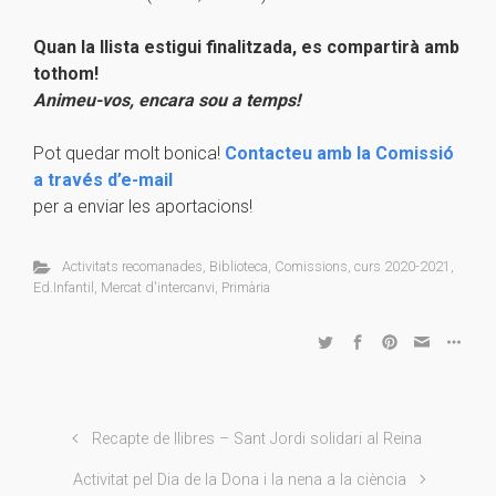
Quan la llista estigui finalitzada, es compartirà amb
tothom!
Animeu-vos, encara sou a temps!
Pot quedar molt bonica!
Contacteu amb la Comissió
a través d’e-mail
per a enviar les aportacions!
Activitats recomanades
,
Biblioteca
,
Comissions
,
curs 2020-2021
,
Ed.Infantil
,
Mercat d'intercanvi
,
Primària
Recapte de llibres – Sant Jordi solidari al Reina
Activitat pel Dia de la Dona i la nena a la ciència