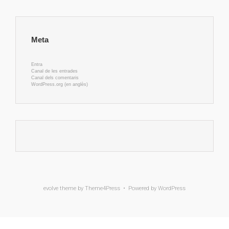
Meta
Entra
Canal de les entrades
Canal dels comentaris
WordPress.org (en anglès)
evolve
theme by Theme4Press • Powered by
WordPress