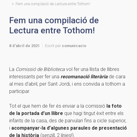
Fem una compilació de Lectura entre Tothom!
Fem una compilació de
Lectura entre Tothom!
8 d'abril de 2021
Escrit per
comunicacio
La
Comissió de Biblioteca
vol fer una llista de llibres
interessants per fer una
recomanació literària
de cara
al mes d’abril, per Sant Jordi, i ens convida a tothom a
participar.
Tot el que hem de fer és enviar a la comissió
la foto
de la portada d’un llibre
que hagi tingut èxit entre els
infants de la casa, des de parvulari fins a cicle superior,
i
acompanyar-la d’algunes paraules de presentació
de la història
(senzill, 2 línies!).