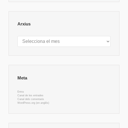
Arxius
Arxius
Meta
Entra
Canal de les entrades
Canal dels comentaris
WordPress.org (en anglès)