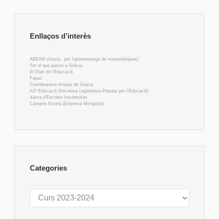
Enllaços d’interès
ABEAM (Assoc. per l'aprenentatge de matemàtiques)
Tot el que passa a Gràcia
El Diari de l'Educació
Fapac
Coordinadora Ampas de Gràcia
ILP Educació (Iniciativa Legislativa Popular per l'Educació)
Xarxa d'Escoles Insubmises
Campos Estela (Empresa Menjador)
Categories
Categories