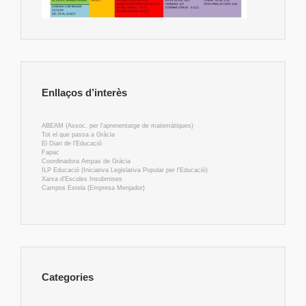
Enllaços d’interès
ABEAM (Assoc. per l'aprenentatge de matemàtiques)
Tot el que passa a Gràcia
El Diari de l'Educació
Fapac
Coordinadora Ampas de Gràcia
ILP Educació (Iniciativa Legislativa Popular per l'Educació)
Xarxa d'Escoles Insubmises
Campos Estela (Empresa Menjador)
Categories