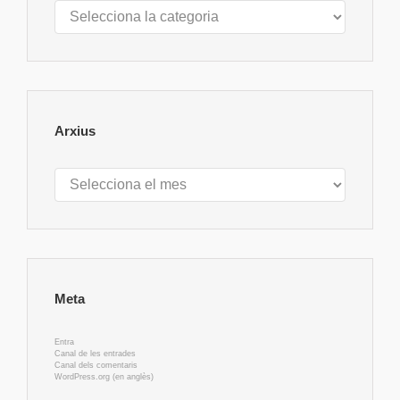
Categories
Arxius
Arxius
Meta
Entra
Canal de les entrades
Canal dels comentaris
WordPress.org (en anglès)