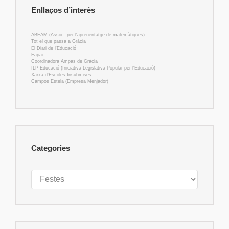
Enllaços d’interès
ABEAM (Assoc. per l'aprenentatge de matemàtiques)
Tot el que passa a Gràcia
El Diari de l'Educació
Fapac
Coordinadora Ampas de Gràcia
ILP Educació (Iniciativa Legislativa Popular per l'Educació)
Xarxa d'Escoles Insubmises
Campos Estela (Empresa Menjador)
Categories
Categories