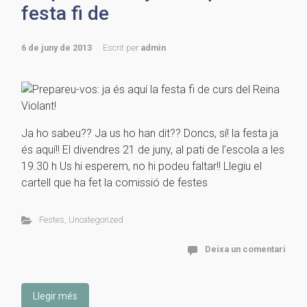
festa fi de
6 de juny de 2013
Escrit per
admin
Ja ho sabeu?? Ja us ho han dit?? Doncs, sí! la festa ja
és aquí!! El divendres 21 de juny, al pati de l’escola a les
19.30 h Us hi esperem, no hi podeu faltar!! Llegiu el
cartell que ha fet la comissió de festes
Festes
,
Uncategorized
Deixa un comentari
Llegir més