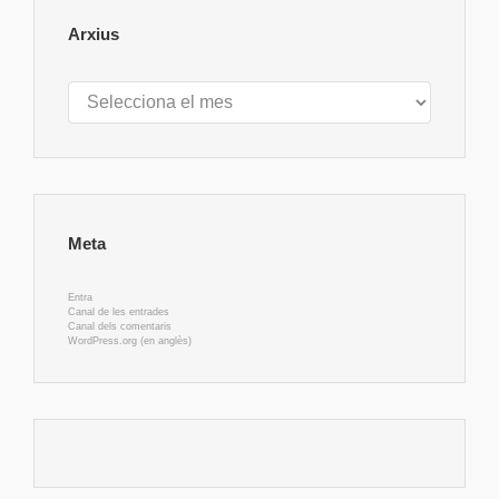
Arxius
Arxius
Meta
Entra
Canal de les entrades
Canal dels comentaris
WordPress.org (en anglès)