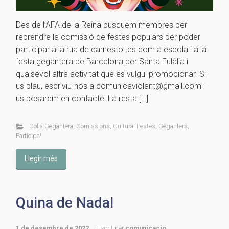
Des de l’AFA de la Reina busquem membres per
reprendre la comissió de festes populars per poder
participar a la rua de carnestoltes com a escola i a la
festa gegantera de Barcelona per Santa Eulàlia i
qualsevol altra activitat que es vulgui promocionar. Si
us plau, escriviu-nos a comunicaviolant@gmail.com i
us posarem en contacte! La resta […]
Colla Gegantera
,
Comissions
,
Cultura
,
Festes
,
Geganters
,
Participa!
Llegir més
Quina de Nadal
1 de desembre de 2022
Escrit per
comunicacio