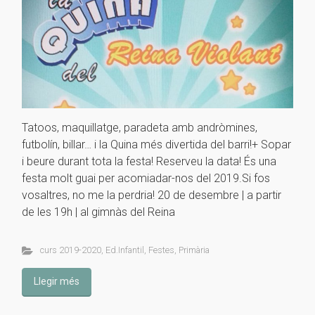
Tatoos, maquillatge, paradeta amb andròmines,
futbolín, billar… i la Quina més divertida del barri!+ Sopar
i beure durant tota la festa! Reserveu la data! És una
festa molt guai per acomiadar-nos del 2019.Si fos
vosaltres, no me la perdria! 20 de desembre | a partir
de les 19h | al gimnàs del Reina
curs 2019-2020
,
Ed.Infantil
,
Festes
,
Primària
Llegir més