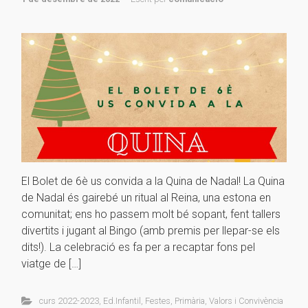
El Bolet de 6è us convida a la Quina de Nadal! La Quina
de Nadal és gairebé un ritual al Reina, una estona en
comunitat; ens ho passem molt bé sopant, fent tallers
divertits i jugant al Bingo (amb premis per llepar-se els
dits!). La celebració es fa per a recaptar fons pel
viatge de […]
curs 2022-2023
,
Ed.Infantil
,
Festes
,
Primària
,
Valors i Convivència