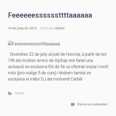
Feeeeeessssssttttaaaaaa
14 de juny de 2012
Escrit per
admin
Divendres 22 de juny al pati de l’escola, a partir de les
19h els nostres amics de XipXap ens faran una
actuació en exclusiva Els de 5è us oferiran sopar i molt
més (pro-viatge fi de curs) i tindrem també en
exclusiva el millor DJ del moment! Cartell
Festes
Deixa un comentari