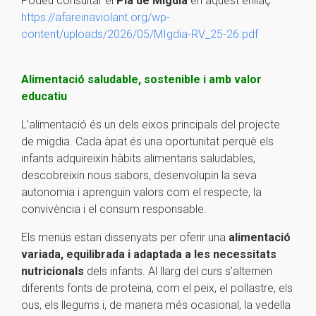
Podeu consultar el
Pla de Migdia
en aquest enllaç:
https://afareinaviolant.org/wp-
content/uploads/2026/05/MIgdia-RV_25-26.pdf
Alimentació saludable, sostenible i amb valor
educatiu
L’alimentació és un dels eixos principals del projecte
de migdia. Cada àpat és una oportunitat perquè els
infants adquireixin hàbits alimentaris saludables,
descobreixin nous sabors, desenvolupin la seva
autonomia i aprenguin valors com el respecte, la
convivència i el consum responsable.
Els menús estan dissenyats per oferir una
alimentació
variada, equilibrada i adaptada a les necessitats
nutricionals
dels infants. Al llarg del curs s’alternen
diferents fonts de proteïna, com el peix, el pollastre, els
ous, els llegums i, de manera més ocasional, la vedella