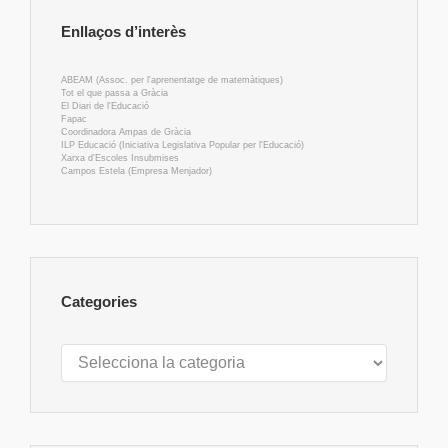
Enllaços d’interès
ABEAM (Assoc. per l'aprenentatge de matemàtiques)
Tot el que passa a Gràcia
El Diari de l'Educació
Fapac
Coordinadora Ampas de Gràcia
ILP Educació (Iniciativa Legislativa Popular per l'Educació)
Xarxa d'Escoles Insubmises
Campos Estela (Empresa Menjador)
Categories
Categories