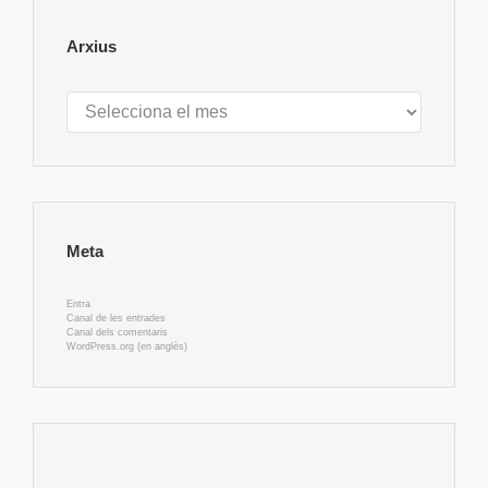
Arxius
Arxius
Meta
Entra
Canal de les entrades
Canal dels comentaris
WordPress.org (en anglès)