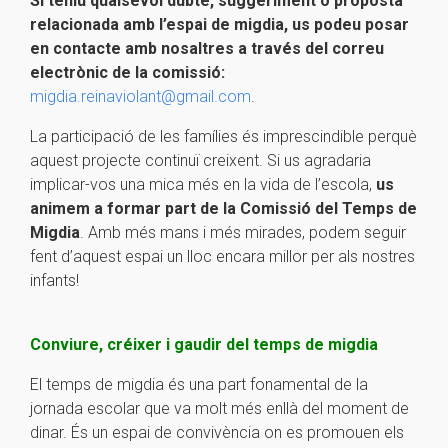
Si teniu qualsevol dubte, suggeriment o proposta
relacionada amb l’espai de migdia, us podeu posar
en contacte amb nosaltres a través del correu
electrònic de la comissió:
migdia.reinaviolant@gmail.com
.
La participació de les famílies és imprescindible perquè
aquest projecte continuï creixent. Si us agradaria
implicar-vos una mica més en la vida de l’escola,
us
animem a formar part de la Comissió del Temps de
Migdia
. Amb més mans i més mirades, podem seguir
fent d’aquest espai un lloc encara millor per als nostres
infants!
Conviure, créixer i gaudir del temps de migdia
El temps de migdia és una part fonamental de la
jornada escolar que va molt més enllà del moment de
dinar. És un espai de convivència on es promouen els