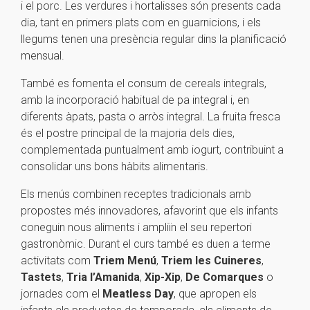
i el porc. Les verdures i hortalisses són presents cada
dia, tant en primers plats com en guarnicions, i els
llegums tenen una presència regular dins la planificació
mensual.
També es fomenta el consum de cereals integrals,
amb la incorporació habitual de pa integral i, en
diferents àpats, pasta o arròs integral. La fruita fresca
és el postre principal de la majoria dels dies,
complementada puntualment amb iogurt, contribuint a
consolidar uns bons hàbits alimentaris.
Els menús combinen receptes tradicionals amb
propostes més innovadores, afavorint que els infants
coneguin nous aliments i ampliïn el seu repertori
gastronòmic. Durant el curs també es duen a terme
activitats com
Triem Menú
,
Triem les Cuineres
,
Tastets
,
Tria l’Amanida
,
Xip-Xip
,
De Comarques
o
jornades com el
Meatless Day
, que apropen els