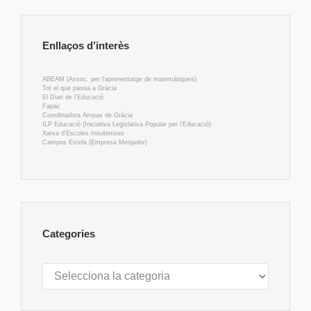
Enllaços d’interès
ABEAM (Assoc. per l'aprenentatge de matemàtiques)
Tot el que passa a Gràcia
El Diari de l'Educació
Fapac
Coordinadora Ampas de Gràcia
ILP Educació (Iniciativa Legislativa Popular per l'Educació)
Xarxa d'Escoles Insubmises
Campos Estela (Empresa Menjador)
Categories
Categories