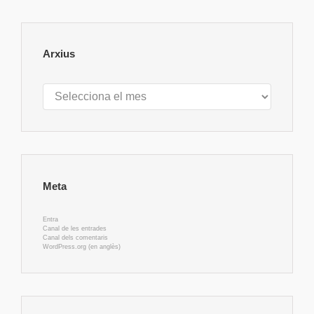
Arxius
Arxius
Meta
Entra
Canal de les entrades
Canal dels comentaris
WordPress.org (en anglès)