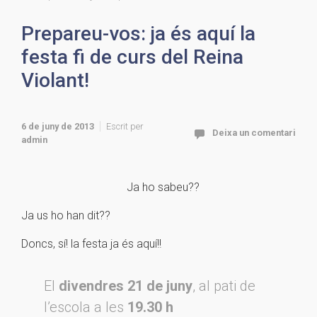
Prepareu-vos: ja és aquí la
festa fi de curs del Reina
Violant!
6 de juny de 2013
Escrit per
Deixa un comentari
admin
Ja ho sabeu??
Ja us ho han dit??
Doncs, sí! la festa ja és aquí!!
El
divendres 21 de juny
, al pati de
l’escola a les
19.30 h