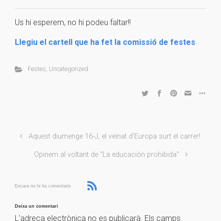
Us hi esperem, no hi podeu faltar!!
Llegiu el cartell que ha fet la comissió de festes
Festes
,
Uncategorized
Aquest diumenge 16-J, el veïnat d'Europa surt el carrer!
Opinem al voltant de "La educación prohibida"
Encara no hi ha comentaris
Deixa un comentari
L'adreça electrònica no es publicarà.
Els camps