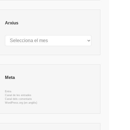
Arxius
Arxius
Meta
Entra
Canal de les entrades
Canal dels comentaris
WordPress.org (en anglès)