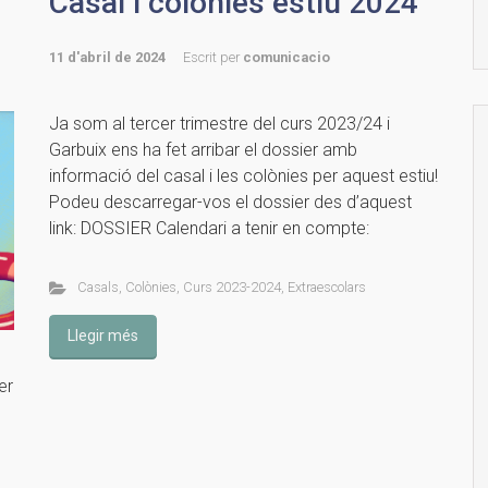
Casal i colònies estiu 2024
11 d'abril de 2024
Escrit per
comunicacio
Ja som al tercer trimestre del curs 2023/24 i
Garbuix ens ha fet arribar el dossier amb
informació del casal i les colònies per aquest estiu!
Podeu descarregar-vos el dossier des d’aquest
link: DOSSIER Calendari a tenir en compte:
Casals
,
Colònies
,
Curs 2023-2024
,
Extraescolars
Llegir més
er