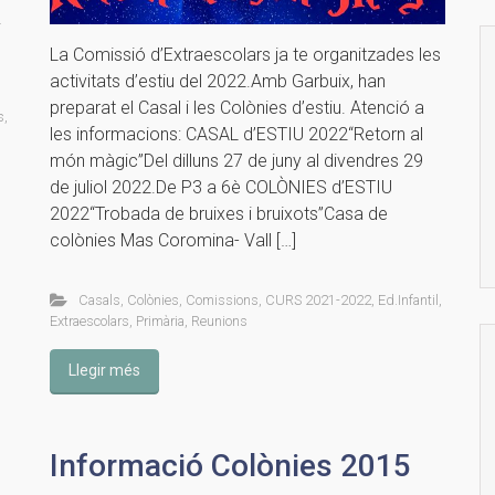
i
La Comissió d’Extraescolars ja te organitzades les
activitats d’estiu del 2022.Amb Garbuix, han
preparat el Casal i les Colònies d’estiu. Atenció a
s
,
les informacions: CASAL d’ESTIU 2022“Retorn al
món màgic”Del dilluns 27 de juny al divendres 29
de juliol 2022.De P3 a 6è COLÒNIES d’ESTIU
2022“Trobada de bruixes i bruixots”Casa de
colònies Mas Coromina- Vall […]
Casals
,
Colònies
,
Comissions
,
CURS 2021-2022
,
Ed.Infantil
,
Extraescolars
,
Primària
,
Reunions
Llegir més
Informació Colònies 2015