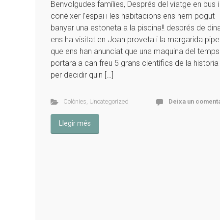
Benvolgudes famílies, Després del viatge en bus i
conèixer l’espai i les habitacions ens hem pogut
banyar una estoneta a la piscina!! després de din
ens ha visitat en Joan proveta i la margarida pipe
que ens han anunciat que una maquina del temps
portara a can freu 5 grans científics de la historia
per decidir quin […]
Colònies
,
Uncategorized
Deixa un comenta
Llegir més