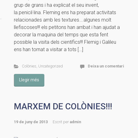
grup de grans i ha explicat el seu invent,
la.penicil·lina. Fleming ens ha preparat activitats
.
relacionades amb les textures….algunes molt
llefiscoses!!! els petitons han arribat i han ajudat a
decorar la maquina del temps que esta fent
possible la visita dels científics!!! Flemig i Galileu
ens han tornat a visitar a tots […]
Colònies
,
Uncategorized
Deixa un comentari
Llegir més
MARXEM DE COLÒNIES!!!
19 de juny de 2013
Escrit per
admin