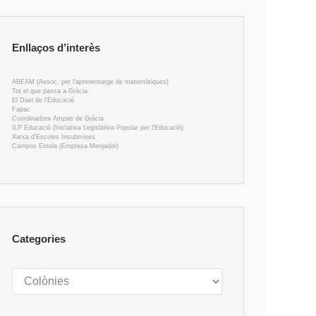
Enllaços d’interès
ABEAM (Assoc. per l'aprenentatge de matemàtiques)
Tot el que passa a Gràcia
El Diari de l'Educació
Fapac
Coordinadora Ampas de Gràcia
ILP Educació (Iniciativa Legislativa Popular per l'Educació)
Xarxa d'Escoles Insubmises
Campos Estela (Empresa Menjador)
Categories
Categories