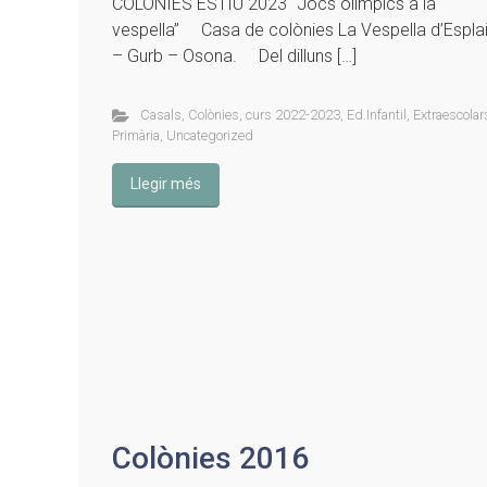
COLÒNIES ESTIU 2023 “Jocs olímpics a la
vespella” Casa de colònies La Vespella d’Espla
– Gurb – Osona. Del dilluns […]
Casals
,
Colònies
,
curs 2022-2023
,
Ed.Infantil
,
Extraescolar
Primària
,
Uncategorized
Llegir més
Colònies 2016