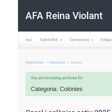
Skip to main content
AFA Reina Violant
Inici
Sobre l’AFA
Comissions
Enllaç
Pàgina d'inici
Comissions
Colònies
You are browsing archives for
Categoria:
Colònies