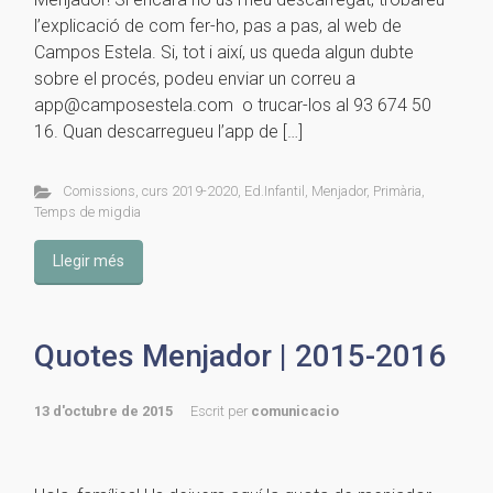
l’explicació de com fer-ho, pas a pas, al web de
Campos Estela. Si, tot i així, us queda algun dubte
sobre el procés, podeu enviar un correu a
app@camposestela.com o trucar-los al 93 674 50
16. Quan descarregueu l’app de […]
Comissions
,
curs 2019-2020
,
Ed.Infantil
,
Menjador
,
Primària
,
Temps de migdia
Llegir més
Quotes Menjador | 2015-2016
13 d'octubre de 2015
Escrit per
comunicacio