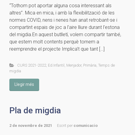
“Tothom pot aportar alguna cosa interessant als
altres”. Mica en mica, i amb la flexibilització de les
normes COVID, nens i nenes han anat retrobant-se i
compartint espais de joc a l’aire lliure durant l’estona
del migdia.En aquest butlletí, volem compartir també,
que estem molt contents perquè tornem a
reemprendre el projecte Implica’t que tant […]
CURS 2021-2022
,
Ed.Infantil
,
Menjador
,
Primària
,
Temps de
migdia
Llegir més
Pla de migdia
2 de novembre de 2021
Escrit per
comunicacio