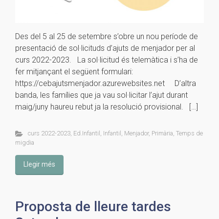
Des del 5 al 25 de setembre s’obre un nou període de
presentació de sol·licituds d’ajuts de menjador per al
curs 2022-2023. La sol·licitud és telemàtica i s’ha de
fer mitjançant el següent formulari:
https://cebajutsmenjador.azurewebsites.net D’altra
banda, les famílies que ja vau sol·licitar l’ajut durant
maig/juny haureu rebut ja la resolució provisional. […]
curs 2022-2023
,
Ed.Infantil
,
Infantil
,
Menjador
,
Primària
,
Temps de
migdia
Llegir més
Proposta de lleure tardes