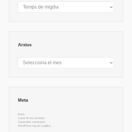
Categories
Arxius
Arxius
Meta
Entra
Canal de les entrades
Canal dels comentaris
WordPress.org (en anglès)