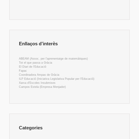
Enllaços d’interès
ABEAM (Assoc. per l'aprenentatge de matemàtiques)
Tot el que passa a Gràcia
El Diari de l'Educació
Fapac
Coordinadora Ampas de Gràcia
ILP Educació (Iniciativa Legislativa Popular per l'Educació)
Xarxa d'Escoles Insubmises
Campos Estela (Empresa Menjador)
Categories