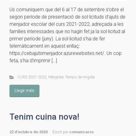
Us comuniquem que del 6 al 17 de setembre s’obre el
segon període de presentació de sol·licituds d’ajuts de
menjador escolar del curs 2021-2022, adreçada a les
famílies interessades que no hagin fet ja la sol·licitud al
primer període (juny). La sol·licitud s’ha de fer
telemàticament en aquest enllaç:
https://cebajutsmenjador.azurewebsites.net/. Un cop
feta, s’ha d’imprimir […]
CURS 2021-2022
,
Menjador
,
Temps de migdia
Llegir més
Tenim cuina nova!
22 d'octubre de 2020
Escrit per
comunicacio