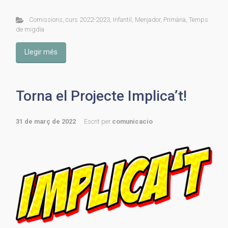
Comissions
,
curs 2022-2023
,
Infantil
,
Menjador
,
Primària
,
Temps
de migdia
Llegir més
Torna el Projecte Implica’t!
31 de març de 2022
Escrit per
comunicacio