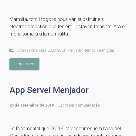
Marmita, forn i fogons nous van substituir els
electrodomèstics que teníem i estaven trencats! Ara el
menú tornarà a la normalitat!
Comissions
,
curs 2020-2021
,
Menjador
,
Temps de migdia
Llegir més
App Servei Menjador
26 de setembre de 2019
Escrit per
comunicacio
És fonamental que TOTHOM descarreguem l’app del
Menjador! Si encara no us l’heu descarregat, trobareu