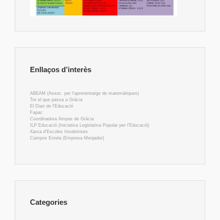
Enllaços d’interès
ABEAM (Assoc. per l'aprenentatge de matemàtiques)
Tot el que passa a Gràcia
El Diari de l'Educació
Fapac
Coordinadora Ampas de Gràcia
ILP Educació (Iniciativa Legislativa Popular per l'Educació)
Xarxa d'Escoles Insubmises
Campos Estela (Empresa Menjador)
Categories