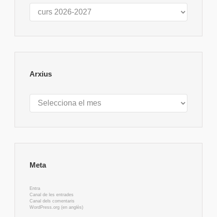
Categories
Arxius
Arxius
Meta
Entra
Canal de les entrades
Canal dels comentaris
WordPress.org (en anglès)