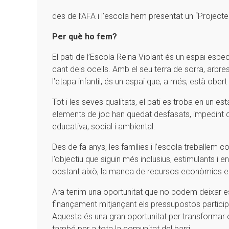
des de l’AFA i l’escola hem presentat un “Projecte 
Per què ho fem?
El pati de l’Escola Reina Violant és un espai especi
cant dels ocells. Amb el seu terra de sorra, arbre
l’etapa infantil, és un espai que, a més, està ober
Tot i les seves qualitats, el pati es troba en un es
elements de joc han quedat desfasats, impedint 
educativa, social i ambiental.
Des de fa anys, les famílies i l’escola treballem 
l’objectiu que siguin més inclusius, estimulants i e
obstant això, la manca de recursos econòmics ens
Ara tenim una oportunitat que no podem deixar esca
finançament mitjançant els pressupostos particip
Aquesta és una gran oportunitat per transformar el
també per a tota la comunitat del barri.