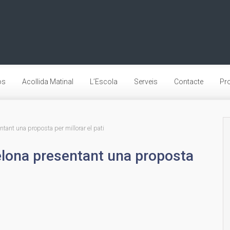
os
Acollida Matinal
L’Escola
Serveis
Contacte
Pro
tant una proposta per millorar el pati
elona presentant una proposta