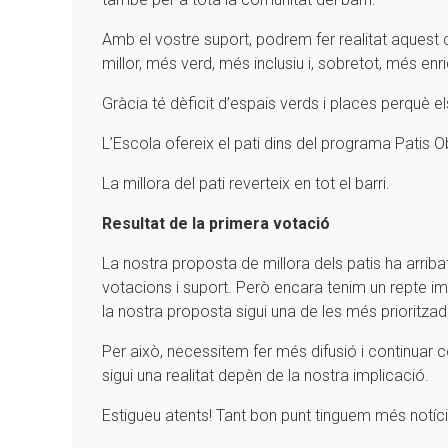
Amb el vostre suport, podrem fer realitat aquest c
millor, més verd, més inclusiu i, sobretot, més enr
Gràcia té dèficit d’espais verds i places perquè el
L’Escola ofereix el pati dins del programa Patis O
La millora del pati reverteix en tot el barri.
Resultat de la primera votació
La nostra proposta de millora dels patis ha arribat
votacions i suport. Però encara tenim un repte imp
la nostra proposta sigui una de les més prioritzad
Per això, necessitem fer més difusió i continuar
sigui una realitat depèn de la nostra implicació.
Estigueu atents! Tant bon punt tinguem més notície