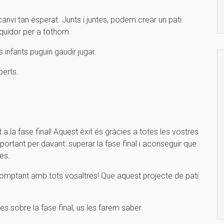
anvi tan esperat. Junts i juntes, podem crear un pati
iquidor per a tothom.
s infants puguin gaudir jugar.
berts.
 a la fase final! Aquest èxit és gràcies a totes les vostres
ortant per davant: superar la fase final i aconseguir que
es.
 comptant amb tots vosaltres! Que aquest projecte de pati
s sobre la fase final, us les farem saber.