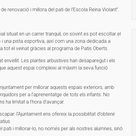
de renovació i millora del pati de l’Escola Reina Violant”.
al situat en un carrer tranquil, on sovint es pot escoltar el
s i una pista esportiva, així com una zona dedicada a
t a tot el veïnat gràcies al programa de Patis Oberts.
tat envellit. Les plantes arbustives han desaparegut i els
que aquest espai compleixi al màxim la seva funció
conjuntament per millorar aquests espais exteriors, amb
nriquidors per a l’aprenentatge de tots els infants. No
 ha limitat a l’hora d’avançar.
par: l’Ajuntament ens ofereix la possibilitat d’obtenir
atius.
 pati i millorar-lo, no només per als nostres alumnes, sinó