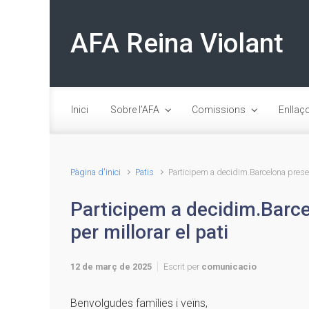
Skip to main content
AFA Reina Violant
Inici
Sobre l’AFA
Comissions
Enllaç
Pàgina d'inici
Patis
Participem a decidim.Barcelona presen
Participem a decidim.Barc
per millorar el pati
12 de març de 2025
Escrit per
comunicacio
Benvolgudes famílies i veïns,