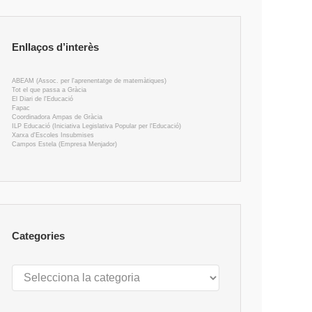
Enllaços d’interès
ABEAM (Assoc. per l'aprenentatge de matemàtiques)
Tot el que passa a Gràcia
El Diari de l'Educació
Fapac
Coordinadora Ampas de Gràcia
ILP Educació (Iniciativa Legislativa Popular per l'Educació)
Xarxa d'Escoles Insubmises
Campos Estela (Empresa Menjador)
Categories
Categories