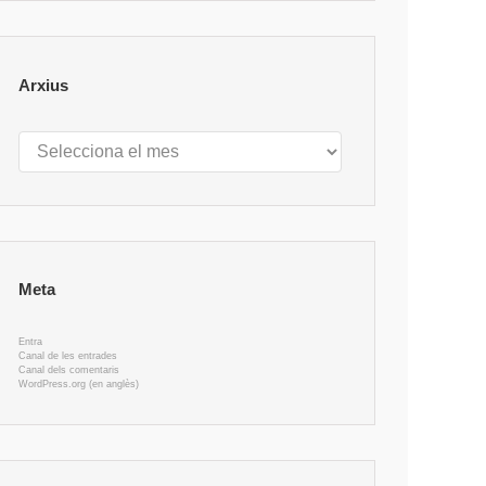
Arxius
Arxius
Meta
Entra
Canal de les entrades
Canal dels comentaris
WordPress.org (en anglès)