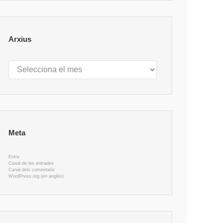
Arxius
Arxius
Meta
Entra
Canal de les entrades
Canal dels comentaris
WordPress.org (en anglès)