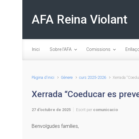
Skip to main content
AFA Reina Violant
Inici
Sobre l’AFA
Comissions
Enllaç
Pàgina d'inici
Gènere
curs 2025-2026
Xerrada “Coeduc
Xerrada “Coeducar es preven
27 d'octubre de 2025
Escrit per
comunicacio
Benvolgudes famílies,