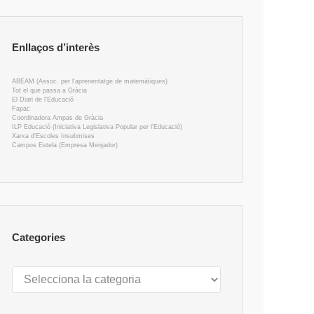
Enllaços d’interès
ABEAM (Assoc. per l'aprenentatge de matemàtiques)
Tot el que passa a Gràcia
El Diari de l'Educació
Fapac
Coordinadora Ampas de Gràcia
ILP Educació (Iniciativa Legislativa Popular per l'Educació)
Xarxa d'Escoles Insubmises
Campos Estela (Empresa Menjador)
Categories
Categories