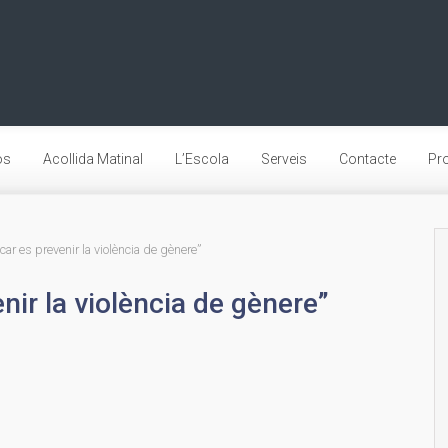
os
Acollida Matinal
L’Escola
Serveis
Contacte
Pro
ar es prevenir la violència de gènere”
ir la violència de gènere”