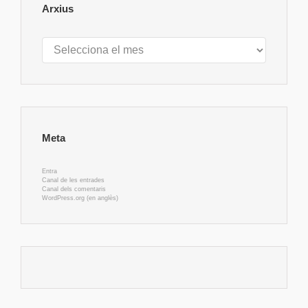
Arxius
Arxius
Meta
Entra
Canal de les entrades
Canal dels comentaris
WordPress.org (en anglès)