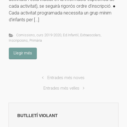
cada activitat), se seguirà rigorós ordre d’inscripció. ●
Cada activitat programada necessita un grup mínim
d’infants per […]
Comissions
,
curs 2019-2020
,
Ed.Infantil
,
Extraescolars
,
Inscripcions
,
Primària
Llegir més
Entrades més noves
Entrades més velles
BUTLLETÍ VIOLANT