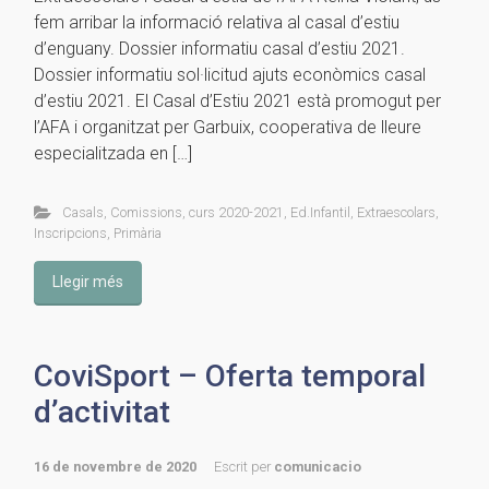
fem arribar la informació relativa al casal d’estiu
d’enguany. Dossier informatiu casal d’estiu 2021.
Dossier informatiu sol·licitud ajuts econòmics casal
d’estiu 2021. El Casal d’Estiu 2021 està promogut per
l’AFA i organitzat per Garbuix, cooperativa de lleure
especialitzada en […]
Casals
,
Comissions
,
curs 2020-2021
,
Ed.Infantil
,
Extraescolars
,
Inscripcions
,
Primària
Llegir més
CoviSport – Oferta temporal
d’activitat
16 de novembre de 2020
Escrit per
comunicacio