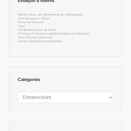
Enllaços d’interès
ABEAM (Assoc. per l'aprenentatge de matemàtiques)
Tot el que passa a Gràcia
El Diari de l'Educació
Fapac
Coordinadora Ampas de Gràcia
ILP Educació (Iniciativa Legislativa Popular per l'Educació)
Xarxa d'Escoles Insubmises
Campos Estela (Empresa Menjador)
Categories
Categories