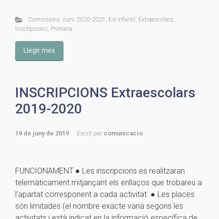
Comissions
,
curs 2020-2021
,
Ed.Infantil
,
Extraescolars
,
Inscripcions
,
Primària
Llegir més
INSCRIPCIONS Extraescolars
2019-2020
19 de juny de 2019
Escrit per
comunicacio
FUNCIONAMENT ● Les inscripcions es realitzaran
telemàticament mitjançant els enllaços que trobareu a
l’apartat corresponent a cada activitat. ● Les places
són limitades (el nombre exacte varia segons les
activitats i està indicat en la informació específica de