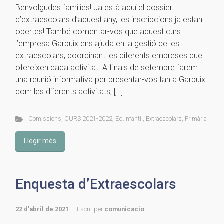
Benvolgudes families! Ja està aquí el dossier
d’extraescolars d’aquest any, les inscripcions ja estan
obertes! També comentar-vos que aquest curs
l’empresa Garbuix ens ajuda en la gestió de les
extraescolars, coordinant les diferents empreses que
ofereixen cada activitat. A finals de setembre farem
una reunió informativa per presentar-vos tan a Garbuix
com les diferents activitats, […]
Comissions
,
CURS 2021-2022
,
Ed.Infantil
,
Extraescolars
,
Primària
Llegir més
Enquesta d’Extraescolars
22 d'abril de 2021
Escrit per
comunicacio