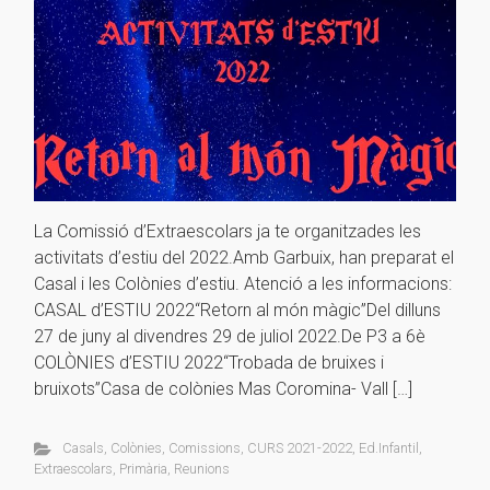
La Comissió d’Extraescolars ja te organitzades les
activitats d’estiu del 2022.Amb Garbuix, han preparat el
Casal i les Colònies d’estiu. Atenció a les informacions:
CASAL d’ESTIU 2022“Retorn al món màgic”Del dilluns
27 de juny al divendres 29 de juliol 2022.De P3 a 6è
COLÒNIES d’ESTIU 2022“Trobada de bruixes i
bruixots”Casa de colònies Mas Coromina- Vall […]
Casals
,
Colònies
,
Comissions
,
CURS 2021-2022
,
Ed.Infantil
,
Extraescolars
,
Primària
,
Reunions