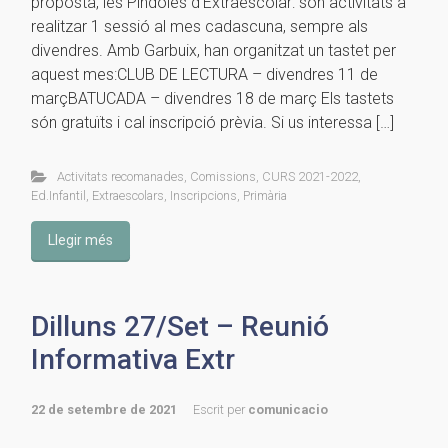
proposta, les Píndoles d’Extraescolar: són activitats a
realitzar 1 sessió al mes cadascuna, sempre als
divendres. Amb Garbuix, han organitzat un tastet per
aquest mes:CLUB DE LECTURA – divendres 11 de
marçBATUCADA – divendres 18 de març Els tastets
són gratuïts i cal inscripció prèvia. Si us interessa […]
Activitats recomanades
,
Comissions
,
CURS 2021-2022
,
Ed.Infantil
,
Extraescolars
,
Inscripcions
,
Primària
Llegir més
Dilluns 27/Set – Reunió
Informativa Extr
22 de setembre de 2021
Escrit per
comunicacio