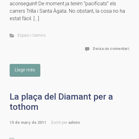
aconseguint! De moment ja tenim “pacificats” els
carrers Trilla i Santa Àgata. No obstant, la cosa no ha
estat fàcil. […]
Espais i Camins
Deixa un comentari
Llegir més
La plaça del Diamant per a
tothom
15 de març de 2011
Escrit per
admin