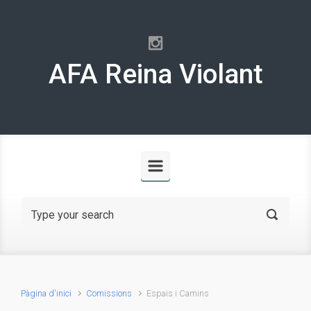
Skip to main content
AFA Reina Violant
Pàgina d'inici
Comissions
Espais i Camins