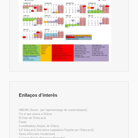
Enllaços d’interès
ABEAM (Assoc. per l'aprenentatge de matemàtiques)
Tot el que passa a Gràcia
El Diari de l'Educació
Fapac
Coordinadora Ampas de Gràcia
ILP Educació (Iniciativa Legislativa Popular per l'Educació)
Xarxa d'Escoles Insubmises