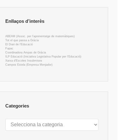
Enllaços d’interès
ABEAM (Assoc. per l'aprenentatge de matemàtiques)
Tot el que passa a Gràcia
El Diari de l'Educació
Fapac
Coordinadora Ampas de Gràcia
ILP Educació (Iniciativa Legislativa Popular per l'Educació)
Xarxa d'Escoles Insubmises
Campos Estela (Empresa Menjador)
Categories
Categories