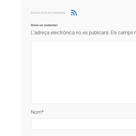
Encara no hi ha comentaris
Deixa un comentari
L'adreça electrònica no es publicarà.
Els camps 
Nom
*