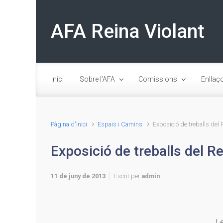
Skip to main content
AFA Reina Violant
Inici
Sobre l’AFA
Comissions
Enllaç
Pàgina d'inici
Espais i Camins
Exposició de treballs del R
Exposició de treballs del Re
11 de juny de 2013
Escrit per
admin
Le