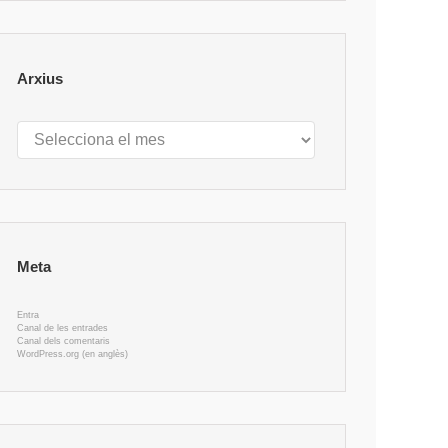
Arxius
Arxius
Meta
Entra
Canal de les entrades
Canal dels comentaris
WordPress.org (en anglès)