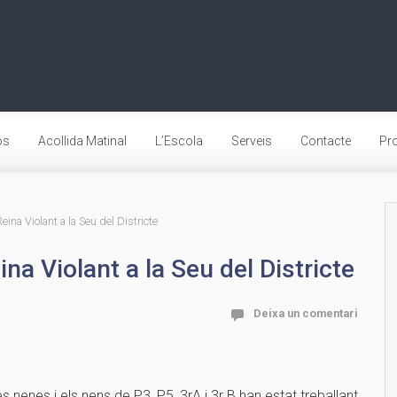
os
Acollida Matinal
L’Escola
Serveis
Contacte
Pro
eina Violant a la Seu del Districte
ina Violant a la Seu del Districte
Deixa un comentari
s nenes i els nens de P3, P5, 3rA i 3r B han estat treballant