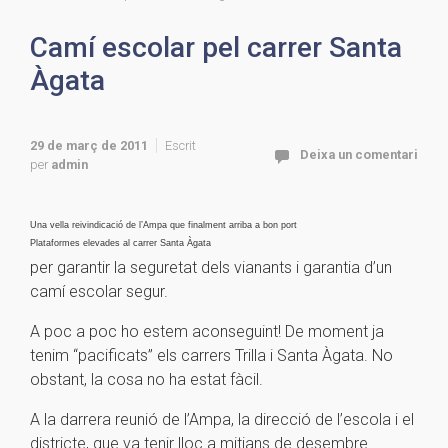
Camí escolar pel carrer Santa
Àgata
29 de març de 2011
Escrit
Deixa un comentari
per
admin
Una vella reivindicació de l’Ampa que finalment arriba a bon port
Plataformes elevades al carrer Santa Àgata
per garantir la seguretat dels vianants i garantia d’un
camí escolar segur.
A poc a poc ho estem aconseguint! De moment ja
tenim “pacificats” els carrers Trilla i Santa Àgata. No
obstant, la cosa no ha estat fàcil.
A la darrera reunió de l’Ampa, la direcció de l’escola i el
districte, que va tenir lloc a mitjans de desembre