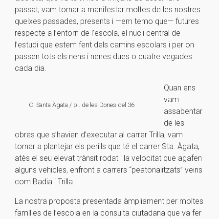
passat, vam tornar a manifestar moltes de les nostres
queixes passades, presents i —em temo que— futures
respecte a l’entorn de l’escola, el nucli central de
l’estudi que estem fent dels camins escolars i per on
passen tots els nens i nenes dues o quatre vegades
cada dia.
Quan ens
vam
C. Santa Àgata / pl. de les Dones del 36
assabentar
de les
obres que s’havien d’executar al carrer Trilla, vam
tornar a plantejar els perills que té el carrer Sta. Àgata,
atès el seu elevat trànsit rodat i la velocitat que agafen
alguns vehicles, enfront a carrers “peatonalitzats” veïns
com Badia i Trilla.
La nostra proposta presentada àmpliament per moltes
famílies de l’escola en la consulta ciutadana que va fer