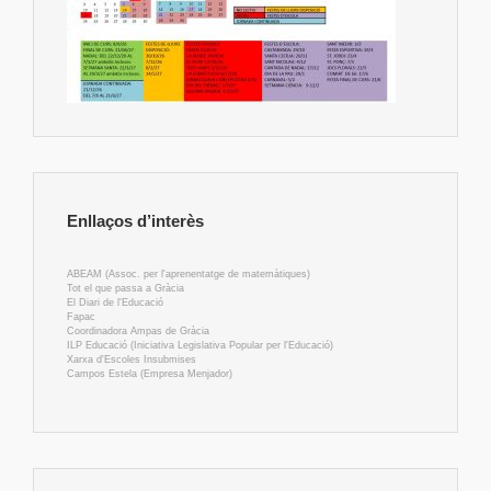
Enllaços d’interès
ABEAM (Assoc. per l'aprenentatge de matemàtiques)
Tot el que passa a Gràcia
El Diari de l'Educació
Fapac
Coordinadora Ampas de Gràcia
ILP Educació (Iniciativa Legislativa Popular per l'Educació)
Xarxa d'Escoles Insubmises
Campos Estela (Empresa Menjador)