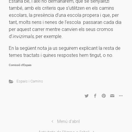
Estaria bé, i així ho demanarem, que se senyalitzi
també, amb els criteris que s’utilitzen en els camins
escolars, la presència d’una escola propera i que, per
tant, molts nens i nenes de l’escola passaran cada dia
per aquest carrer mentre canvien els seus cromos
d’
invizimals
, per exemple.
En la següent nota ja us seguirem explicant la resta de
temes tractats i quines respostes hem tingut, o no.
Comissió d’Espais
Espais i Camins
Menú d'abril