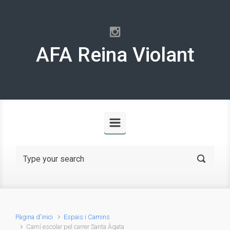
Skip to main content
AFA Reina Violant
Pàgina d'inici
Espais i Camins
Camí escolar pel carrer Santa Àgata