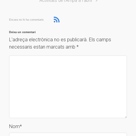
Activitats de l'Ampa a l'abril
Encara no hi ha comentaris
Deixa un comentari
L'adreça electrònica no es publicarà.
Els camps
necessaris estan marcats amb
*
Nom
*