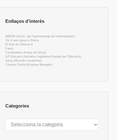
Enllaços d’interès
ABEAM (Assoc. per l'aprenentatge de matemàtiques)
Tot el que passa a Gràcia
El Diari de l'Educació
Fapac
Coordinadora Ampas de Gràcia
ILP Educació (Iniciativa Legislativa Popular per l'Educació)
Xarxa d'Escoles Insubmises
Campos Estela (Empresa Menjador)
Categories
Categories