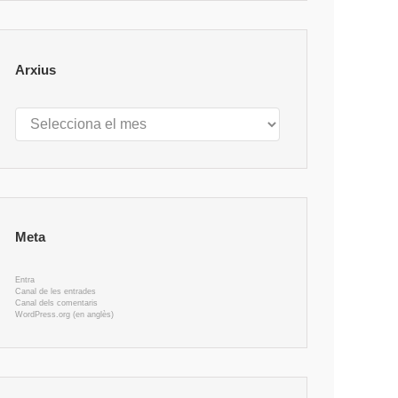
Arxius
Arxius
Meta
Entra
Canal de les entrades
Canal dels comentaris
WordPress.org (en anglès)