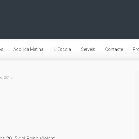
os
Acollida Matinal
L’Escola
Serveis
Contacte
Pro
ies 2015
ies 2015 del Reina Violant.