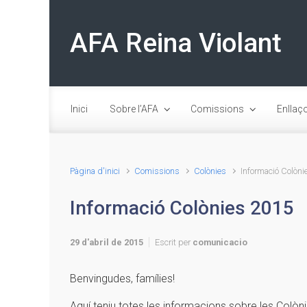
Skip to main content
AFA Reina Violant
Inici
Sobre l’AFA
Comissions
Enllaç
Pàgina d'inici
Comissions
Colònies
Informació Colòn
Informació Colònies 2015
29 d'abril de 2015
Escrit per
comunicacio
Benvingudes, famílies!
Aquí teniu totes les informacions sobre les Colòn