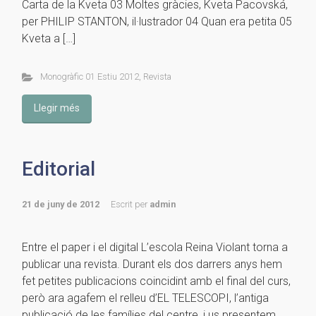
Carta de la Kveta 03 Moltes gràcies, Kveta Pacovská,
per PHILIP STANTON, il·lustrador 04 Quan era petita 05
Kveta a […]
Monogràfic 01 Estiu 2012
,
Revista
Llegir més
Editorial
21 de juny de 2012
Escrit per
admin
Entre el paper i el digital L’escola Reina Violant torna a
publicar una revista. Durant els dos darrers anys hem
fet petites publicacions coincidint amb el final del curs,
però ara agafem el relleu d’EL TELESCOPI, l’antiga
publicació de les famílies del centre, i us presentem