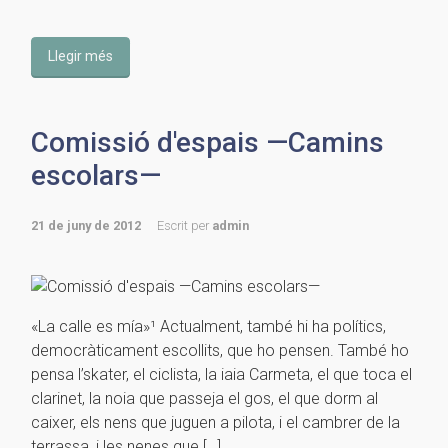
Llegir més
Comissió d'espais —Camins
escolars—
21 de juny de 2012
Escrit per
admin
«La calle es mía»¹ Actualment, també hi ha polítics,
democràticament escollits, que ho pensen. També ho
pensa l’skater, el ciclista, la iaia Carmeta, el que toca el
clarinet, la noia que passeja el gos, el que dorm al
caixer, els nens que juguen a pilota, i el cambrer de la
terrassa, i les nenes que […]