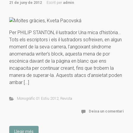
21 de juny de 2012
Escrit per
admin
Per PHILIP STANTON, il·lustrador Una mica d’història…
Tots els escriptors i els il·lustradors sofreixen, en algun
moment de la seva carrera, l’angoixant síndrome
anomenada writer’s block, aquesta mena de por
escènica davant de la pàgina en blanc que ens
incapacita per continuar creant, fins que trobem la
manera de superar-la. Aquests atacs d’ansietat poden
arribar […]
Monogràfic 01 Estiu 2012
,
Revista
Deixa un comentari
Llegir més