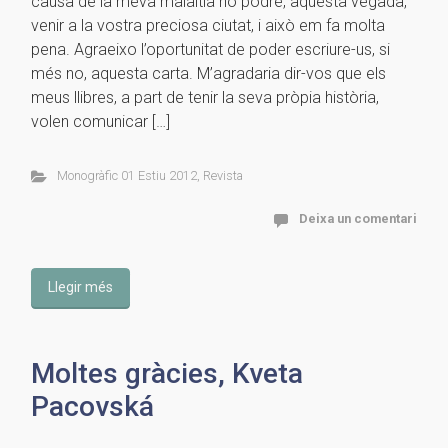
causa de la meva malaltia no podré, aquesta vegada,
venir a la vostra preciosa ciutat, i això em fa molta
pena. Agraeixo l’oportunitat de poder escriure-us, si
més no, aquesta carta. M’agradaria dir-vos que els
meus llibres, a part de tenir la seva pròpia història,
volen comunicar […]
Monogràfic 01 Estiu 2012
,
Revista
Deixa un comentari
Llegir més
Moltes gràcies, Kveta
Pacovská