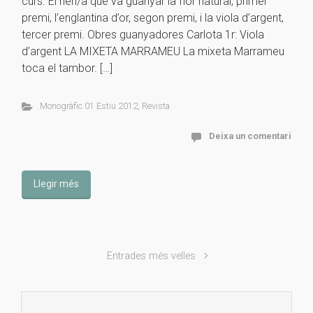
curs. El nen/a que va guanyar la flor natural, primer
premi, l’englantina d’or, segon premi, i la viola d’argent,
tercer premi. Obres guanyadores Carlota 1r: Viola
d’argent LA MIXETA MARRAMEU La mixeta Marrameu
toca el tambor. […]
Monogràfic 01 Estiu 2012
,
Revista
Deixa un comentari
Llegir més
Entrades més velles