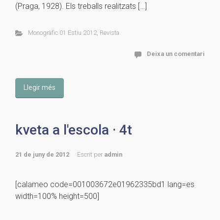
(Praga, 1928). Els treballs realitzats […]
Monogràfic 01 Estiu 2012
,
Revista
Deixa un comentari
Llegir més
kveta a l'escola · 4t
21 de juny de 2012
Escrit per
admin
[calameo code=001003672e01962335bd1 lang=es
width=100% height=500]