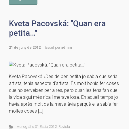
Kveta Pacovská: "Quan era
petita…"
21 de juny de 2012
Escrit per
admin
Kveta Pacovská «Des de ben petita jo sabia que seria
artista, tenia aspecte d’artista. És molt bonic fer coses
que no serveixen per a res, però quan les tens fan que
la vida sigui més rica i meravellosa. En aquell temps jo
havia après molt de la meva àvia perquè ella sabia fer
moltes coses […]
Monogràfic 01 Estiu 2012
,
Revista