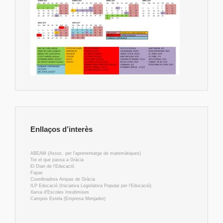
Enllaços d’interès
ABEAM (Assoc. per l'aprenentatge de matemàtiques)
Tot el que passa a Gràcia
El Diari de l'Educació
Fapac
Coordinadora Ampas de Gràcia
ILP Educació (Iniciativa Legislativa Popular per l'Educació)
Xarxa d'Escoles Insubmises
Campos Estela (Empresa Menjador)