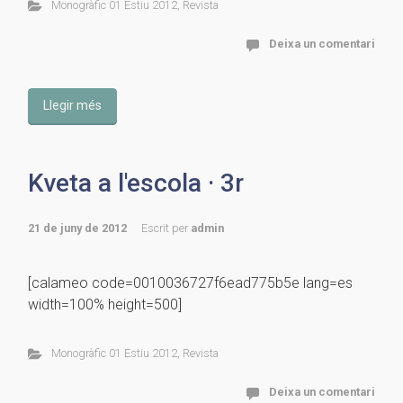
Monogràfic 01 Estiu 2012
,
Revista
Deixa un comentari
Llegir més
Kveta a l'escola · 3r
21 de juny de 2012
Escrit per
admin
[calameo code=0010036727f6ead775b5e lang=es
width=100% height=500]
Monogràfic 01 Estiu 2012
,
Revista
Deixa un comentari