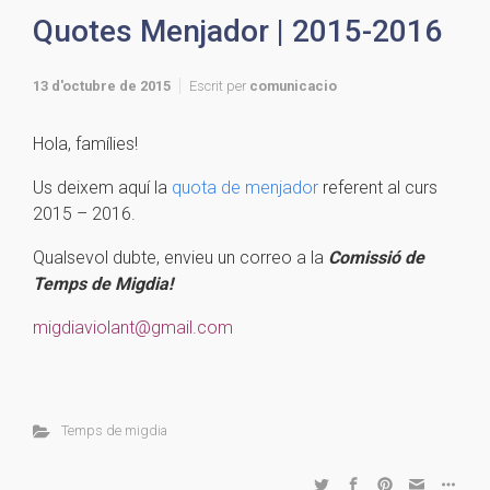
Quotes Menjador | 2015-2016
13 d'octubre de 2015
Escrit per
comunicacio
Hola, famílies!
Us deixem aquí la
quota de menjador
referent al curs
2015 – 2016.
Qualsevol dubte, envieu un correo a la
C
omissió de
Temps de Migdia!
migdiaviolant@gmail.com
Temps de migdia