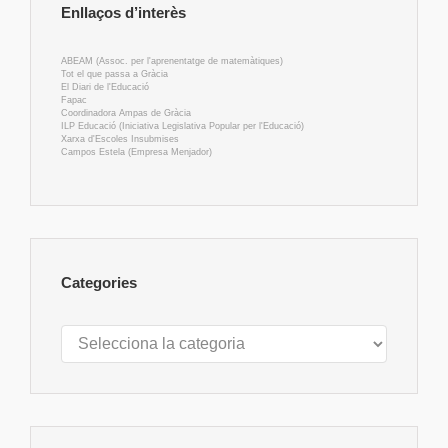
Enllaços d’interès
ABEAM (Assoc. per l'aprenentatge de matemàtiques)
Tot el que passa a Gràcia
El Diari de l'Educació
Fapac
Coordinadora Ampas de Gràcia
ILP Educació (Iniciativa Legislativa Popular per l'Educació)
Xarxa d'Escoles Insubmises
Campos Estela (Empresa Menjador)
Categories
Categories