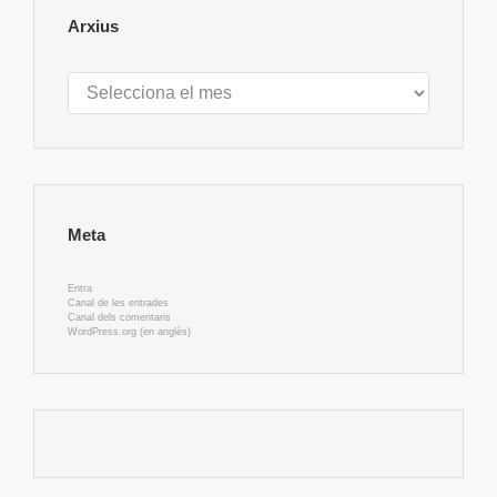
Arxius
Arxius
Meta
Entra
Canal de les entrades
Canal dels comentaris
WordPress.org (en anglès)