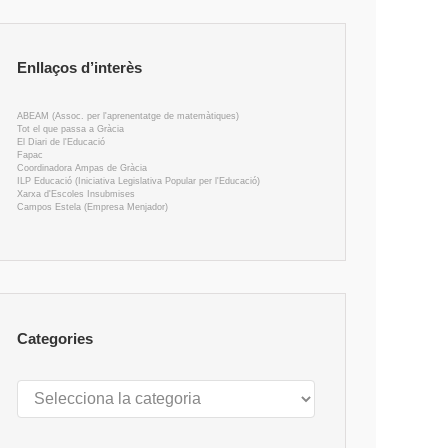
Enllaços d’interès
ABEAM (Assoc. per l'aprenentatge de matemàtiques)
Tot el que passa a Gràcia
El Diari de l'Educació
Fapac
Coordinadora Ampas de Gràcia
ILP Educació (Iniciativa Legislativa Popular per l'Educació)
Xarxa d'Escoles Insubmises
Campos Estela (Empresa Menjador)
Categories
Categories