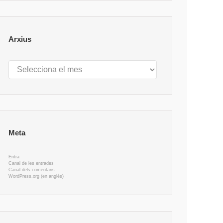
Arxius
Arxius
Meta
Entra
Canal de les entrades
Canal dels comentaris
WordPress.org (en anglès)