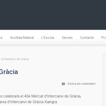
os
Acollida Matinal
L’Escola
Serveis
Contacte
Pro
 d'Intercanvi de Gràcia
Gràcia
Deixa un comentari
 celebrarà el 40è Mercat d’Intercanvi de Gràcia,
arxa d’Intercanvi de Gràcia Xaingra.