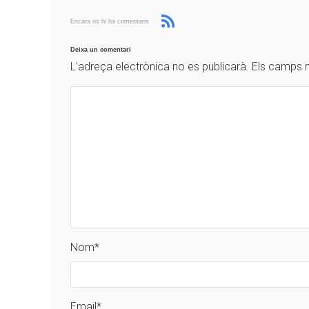
Encara no hi ha comentaris
Deixa un comentari
L'adreça electrònica no es publicarà.
Els camps 
Nom
*
Email
*