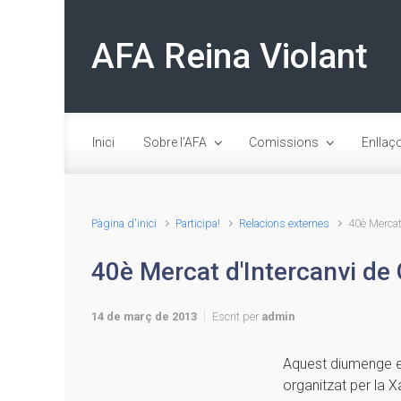
Skip to main content
AFA Reina Violant
Inici
Sobre l’AFA
Comissions
Enllaç
Pàgina d'inici
Participa!
Relacions externes
40è Mercat
40è Mercat d'Intercanvi de 
14 de març de 2013
Escrit per
admin
Aquest diumenge es
organitzat per la X