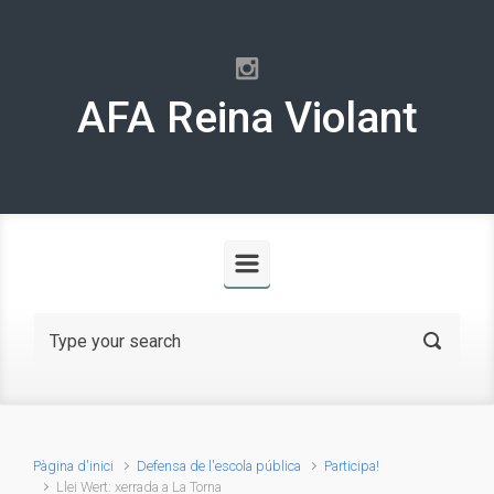
Skip to main content
AFA Reina Violant
Pàgina d'inici
Defensa de l'escola pública
Participa!
Llei Wert: xerrada a La Torna