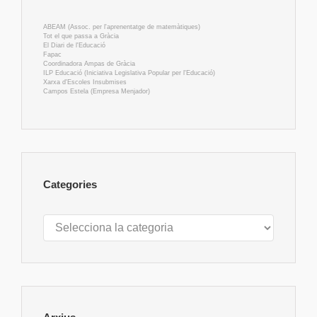
ABEAM (Assoc. per l'aprenentatge de matemàtiques)
Tot el que passa a Gràcia
El Diari de l'Educació
Fapac
Coordinadora Ampas de Gràcia
ILP Educació (Iniciativa Legislativa Popular per l'Educació)
Xarxa d'Escoles Insubmises
Campos Estela (Empresa Menjador)
Categories
Categories