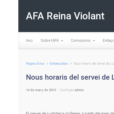
Skip to main content
AFA Reina Violant
Inici
Sobre l’AFA
Comissions
Enllaç
Pàgina d'inici
Extraescolars
Nous horaris del servei de L
Nous horaris del servei de
14 de març de 2013
Escrit per
admin
El servei de Ludoteca s’ofereix a partir del mes d