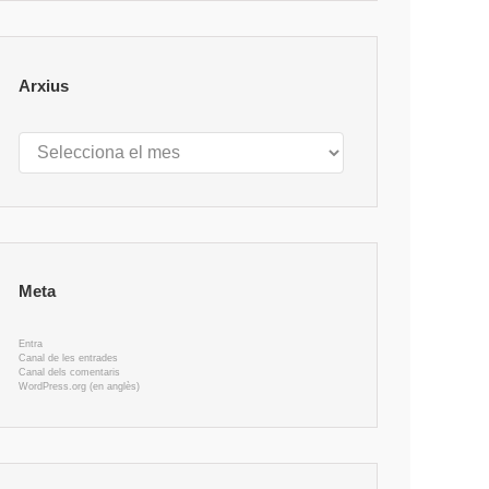
Arxius
Arxius
Meta
Entra
Canal de les entrades
Canal dels comentaris
WordPress.org (en anglès)