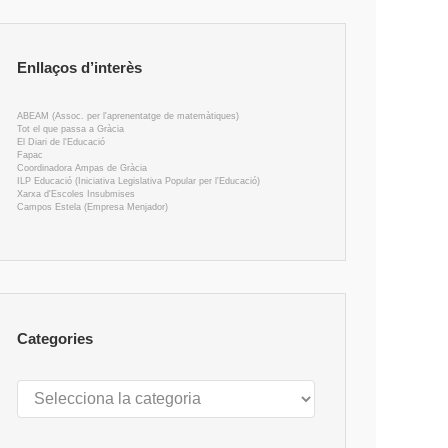
Enllaços d’interès
ABEAM (Assoc. per l'aprenentatge de matemàtiques)
Tot el que passa a Gràcia
El Diari de l'Educació
Fapac
Coordinadora Ampas de Gràcia
ILP Educació (Iniciativa Legislativa Popular per l'Educació)
Xarxa d'Escoles Insubmises
Campos Estela (Empresa Menjador)
Categories
Categories