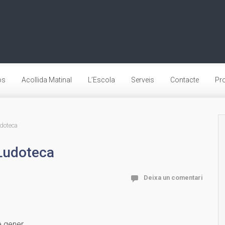
os
Acollida Matinal
L’Escola
Serveis
Contacte
Pro
udoteca
 Ludoteca
Deixa un comentari
e gener