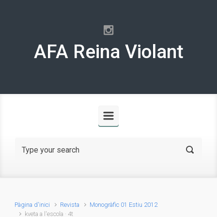
Skip to main content
AFA Reina Violant
Pàgina d'inici
Revista
Monogràfic 01 Estiu 2012
kveta a l'escola · 4t