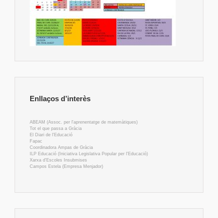
Enllaços d’interès
ABEAM (Assoc. per l'aprenentatge de matemàtiques)
Tot el que passa a Gràcia
El Diari de l'Educació
Fapac
Coordinadora Ampas de Gràcia
ILP Educació (Iniciativa Legislativa Popular per l'Educació)
Xarxa d'Escoles Insubmises
Campos Estela (Empresa Menjador)