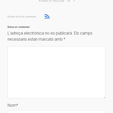
Kveta a l'escola · 3r
Encara no hi ha comentaris
Deixa un comentari
L'adreça electrònica no es publicarà.
Els camps
necessaris estan marcats amb
*
Nom
*