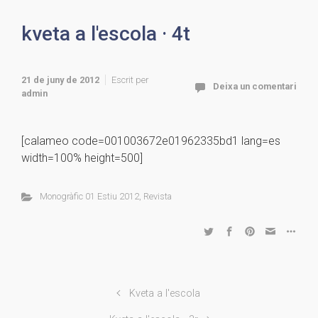
kveta a l'escola · 4t
21 de juny de 2012
Escrit per
Deixa un comentari
admin
[calameo code=001003672e01962335bd1 lang=es
width=100% height=500]
Monogràfic 01 Estiu 2012
,
Revista
Kveta a l'escola