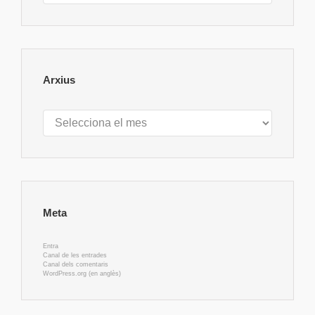
Arxius
Arxius
Meta
Entra
Canal de les entrades
Canal dels comentaris
WordPress.org (en anglès)