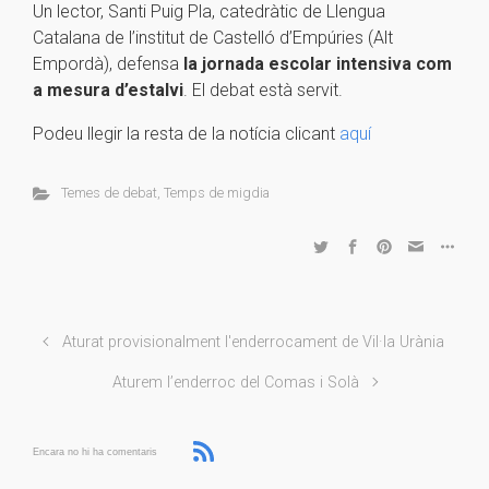
Un lector, Santi Puig Pla, catedràtic de Llengua
Catalana de l’institut de Castelló d’Empúries (Alt
Empordà), defensa
la jornada escolar intensiva com
a mesura d’estalvi
. El debat està servit.
Podeu llegir la resta de la notícia clicant
aquí
Temes de debat
,
Temps de migdia
Aturat provisionalment l'enderrocament de Vil·la Urània
Aturem l’enderroc del Comas i Solà
Encara no hi ha comentaris