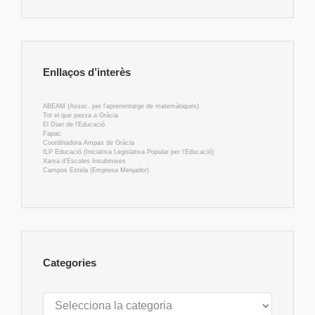
Enllaços d’interès
ABEAM (Assoc. per l'aprenentatge de matemàtiques)
Tot el que passa a Gràcia
El Diari de l'Educació
Fapac
Coordinadora Ampas de Gràcia
ILP Educació (Iniciativa Legislativa Popular per l'Educació)
Xarxa d'Escoles Insubmises
Campos Estela (Empresa Menjador)
Categories
Categories