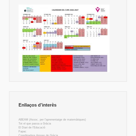
Enllaços d’interès
ABEAM (Assoc. per l'aprenentatge de matemàtiques)
Tot el que passa a Gràcia
El Diari de l'Educació
Fapac
Coordinadora Ampas de Gràcia