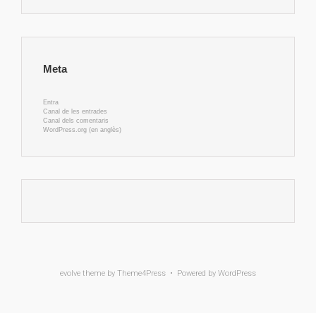
Meta
Entra
Canal de les entrades
Canal dels comentaris
WordPress.org (en anglès)
evolve
theme by Theme4Press • Powered by
WordPress