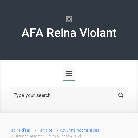
Skip to main content
AFA Reina Violant
Pàgina d'inici
Participa!
Activitats recomanades
Xerrada Autoritat i límits a l'escola Jujol