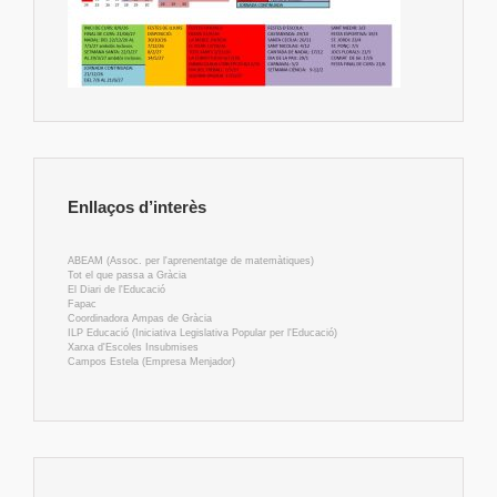
Enllaços d’interès
ABEAM (Assoc. per l'aprenentatge de matemàtiques)
Tot el que passa a Gràcia
El Diari de l'Educació
Fapac
Coordinadora Ampas de Gràcia
ILP Educació (Iniciativa Legislativa Popular per l'Educació)
Xarxa d'Escoles Insubmises
Campos Estela (Empresa Menjador)