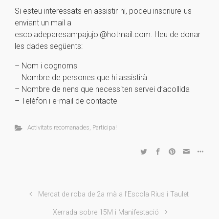
Si esteu interessats en assistir-hi, podeu inscriure-us
enviant un mail a
escoladeparesampajujol@hotmail.com. Heu de donar
les dades següents:
– Nom i cognoms
– Nombre de persones que hi assistirà
– Nombre de nens que necessiten servei d’acollida
– Telèfon i e-mail de contacte
Activitats recomanades
,
Participa!
Mercat de roba de 2a mà a l'Escola Rius i Taulet
Xerrada sobre 15M i Manifestació