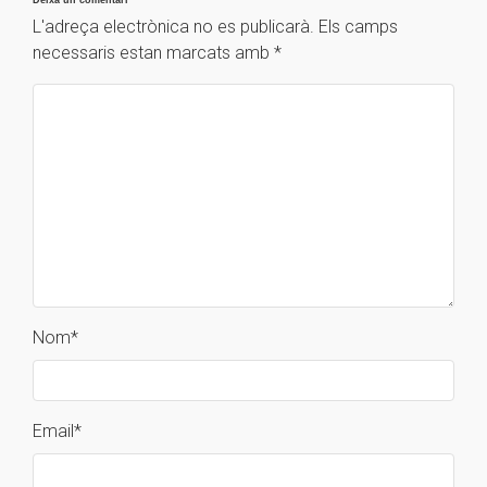
Deixa un comentari
L'adreça electrònica no es publicarà.
Els camps
necessaris estan marcats amb
*
Nom
*
Email
*