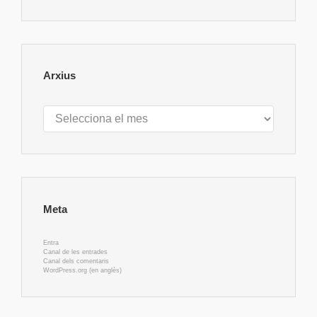
Arxius
Arxius
Meta
Entra
Canal de les entrades
Canal dels comentaris
WordPress.org (en anglès)