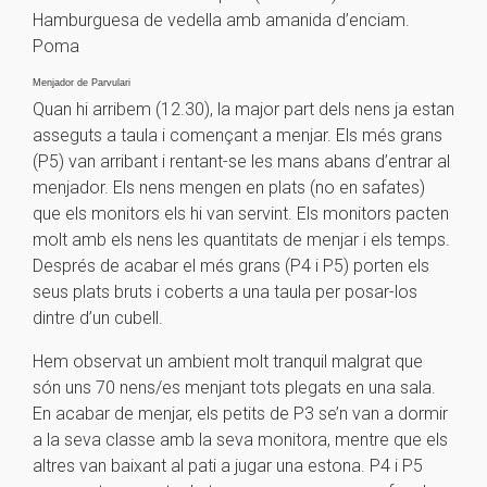
Hamburguesa de vedella amb amanida d’enciam.
Poma
Menjador de Parvulari
Quan hi arribem (12.30), la major part dels nens ja estan
asseguts a taula i començant a menjar. Els més grans
(P5) van arribant i rentant-se les mans abans d’entrar al
menjador. Els nens mengen en plats (no en safates)
que els monitors els hi van servint. Els monitors pacten
molt amb els nens les quantitats de menjar i els temps.
Després de acabar el més grans (P4 i P5) porten els
seus plats bruts i coberts a una taula per posar-los
dintre d’un cubell.
Hem observat un ambient molt tranquil malgrat que
són uns 70 nens/es menjant tots plegats en una sala.
En acabar de menjar, els petits de P3 se’n van a dormir
a la seva classe amb la seva monitora, mentre que els
altres van baixant al pati a jugar una estona. P4 i P5