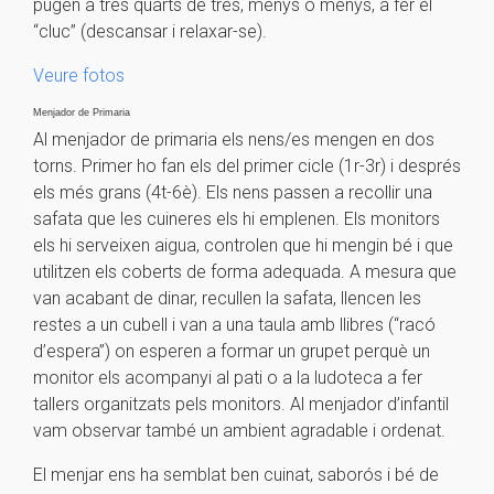
pugen a tres quarts de tres, menys o menys, a fer el
“cluc” (descansar i relaxar-se).
Veure fotos
Menjador de Primaria
Al menjador de primaria els nens/es mengen en dos
torns. Primer ho fan els del primer cicle (1r-3r) i després
els més grans (4t-6è). Els nens passen a recollir una
safata que les cuineres els hi emplenen. Els monitors
els hi serveixen aigua, controlen que hi mengin bé i que
utilitzen els coberts de forma adequada. A mesura que
van acabant de dinar, recullen la safata, llencen les
restes a un cubell i van a una taula amb llibres (“racó
d’espera”) on esperen a formar un grupet perquè un
monitor els acompanyi al pati o a la ludoteca a fer
tallers organitzats pels monitors. Al menjador d’infantil
vam observar també un ambient agradable i ordenat.
El menjar ens ha semblat ben cuinat, saborós i bé de