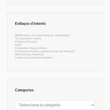
Enllaços d’interès
ABEAM (Assoc. per l'aprenentatge de matemàtiques)
Tot el que passa a Gràcia
El Diari de l'Educació
Fapac
Coordinadora Ampas de Gràcia
ILP Educació (Iniciativa Legislativa Popular per l'Educació)
Xarxa d'Escoles Insubmises
Campos Estela (Empresa Menjador)
Categories
Categories