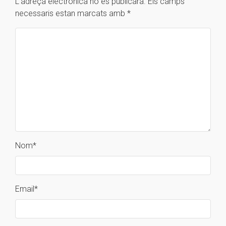
L'adreça electrònica no es publicarà.
Els camps
necessaris estan marcats amb
*
Nom
*
Email
*