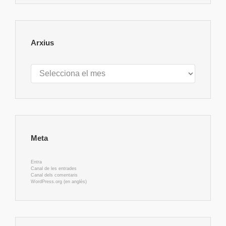
Arxius
Arxius
Meta
Entra
Canal de les entrades
Canal dels comentaris
WordPress.org (en anglès)