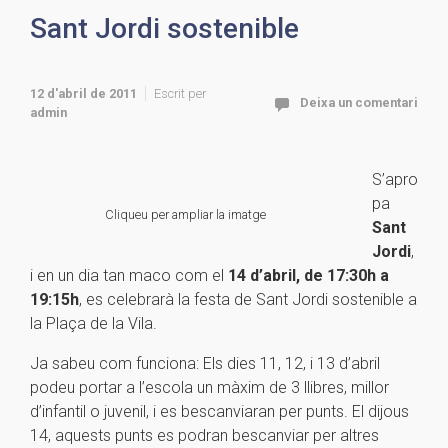
Sant Jordi sostenible
12 d'abril de 2011
Escrit per
Deixa un comentari
admin
S’apro
pa
Cliqueu per ampliar la imatge
Sant
Jordi
,
i en un dia tan maco com el
14 d’abril, de 17:30h a
19:15h
, es celebrarà la festa de Sant Jordi sostenible a
la Plaça de la Vila.
Ja sabeu com funciona: Els dies 11, 12, i 13 d’abril
podeu portar a l’escola un màxim de 3 llibres, millor
d’infantil o juvenil, i es bescanviaran per punts. El dijous
14, aquests punts es podran bescanviar per altres