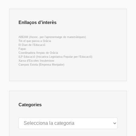
Enllaços d’interès
ABEAM (Assoc. per l'aprenentatge de matemàtiques)
Tot el que passa a Gràcia
El Diari de l'Educació
Fapac
Coordinadora Ampas de Gràcia
ILP Educació (Iniciativa Legislativa Popular per l'Educació)
Xarxa d'Escoles Insubmises
Campos Estela (Empresa Menjador)
Categories
Categories