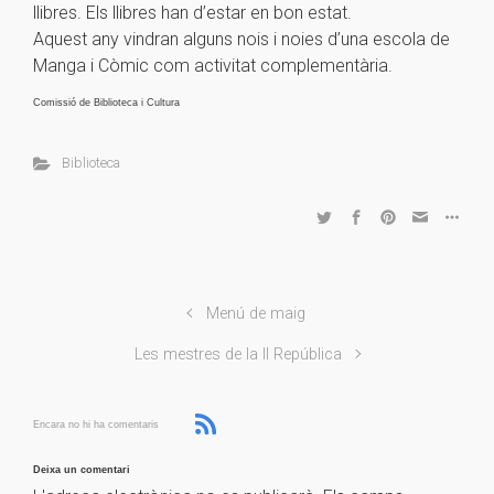
llibres. Els llibres han d’estar en bon estat.
Aquest any vindran alguns nois i noies d’una escola de
Manga i Còmic com activitat complementària.
Comissió de Biblioteca i Cultura
Biblioteca
Menú de maig
Les mestres de la II República
Encara no hi ha comentaris
Deixa un comentari