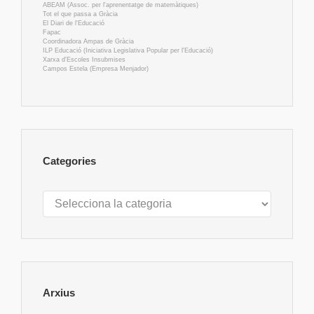
ABEAM (Assoc. per l'aprenentatge de matemàtiques)
Tot el que passa a Gràcia
El Diari de l'Educació
Fapac
Coordinadora Ampas de Gràcia
ILP Educació (Iniciativa Legislativa Popular per l'Educació)
Xarxa d'Escoles Insubmises
Campos Estela (Empresa Menjador)
Categories
Categories
Arxius