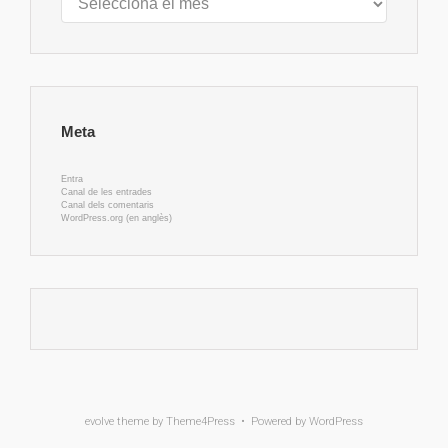
Meta
Entra
Canal de les entrades
Canal dels comentaris
WordPress.org (en anglès)
evolve
theme by Theme4Press • Powered by
WordPress