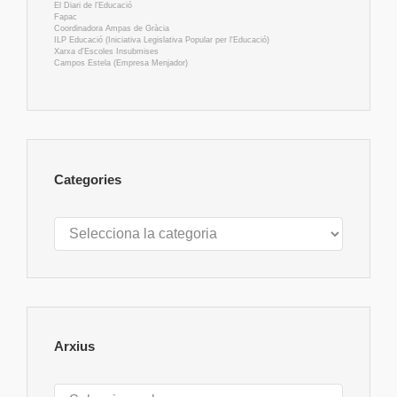
El Diari de l'Educació
Fapac
Coordinadora Ampas de Gràcia
ILP Educació (Iniciativa Legislativa Popular per l'Educació)
Xarxa d'Escoles Insubmises
Campos Estela (Empresa Menjador)
Categories
Categories
Arxius
Arxius