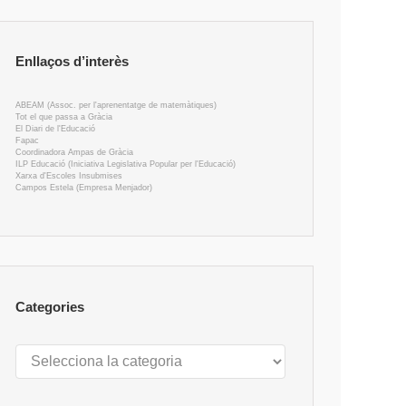
Enllaços d’interès
ABEAM (Assoc. per l'aprenentatge de matemàtiques)
Tot el que passa a Gràcia
El Diari de l'Educació
Fapac
Coordinadora Ampas de Gràcia
ILP Educació (Iniciativa Legislativa Popular per l'Educació)
Xarxa d'Escoles Insubmises
Campos Estela (Empresa Menjador)
Categories
Categories