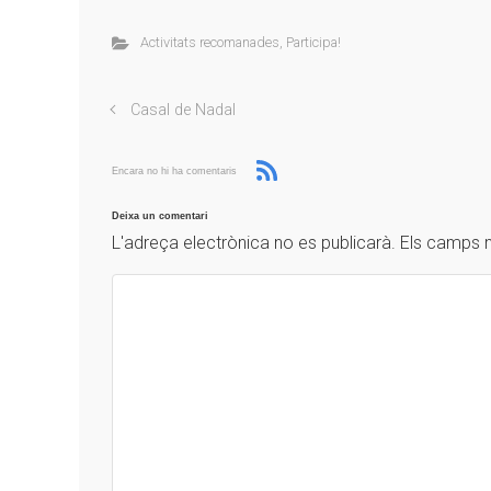
Activitats recomanades
,
Participa!
Casal de Nadal
Encara no hi ha comentaris
Deixa un comentari
L'adreça electrònica no es publicarà.
Els camps 