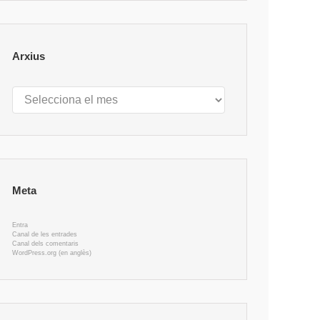
Arxius
Arxius
Meta
Entra
Canal de les entrades
Canal dels comentaris
WordPress.org (en anglès)