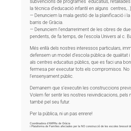
subvencions de programes educatius, retallades en
la tècnica d’educació infantil en alguns centres,…
— Denunciem la mala gestió de la planificació i la
barris de Gràcia.
— Denunciem l’endarreriment de les obres de dues 
pendents, de fa temps, de l’escola Univers al c. Bail
Més enllà dels nostres interessos particulars, immed
defensem un model d’escola pública de qualitat i
als centres educatius públics, que es faci una bona 
fermesa per executar tots els compromisos. No c
l’ensenyament públic.
Demanem que s’executin les construccions previs
Volem fer sentir les nostres reivindicacions, pels no
també pel seu futur.
Per la pública, ni un pas enrere!
Coordinadora d’AMPAs de Gràcia
i Plataforma de Famílies afectades per la NO construcció de les escoles bressol d