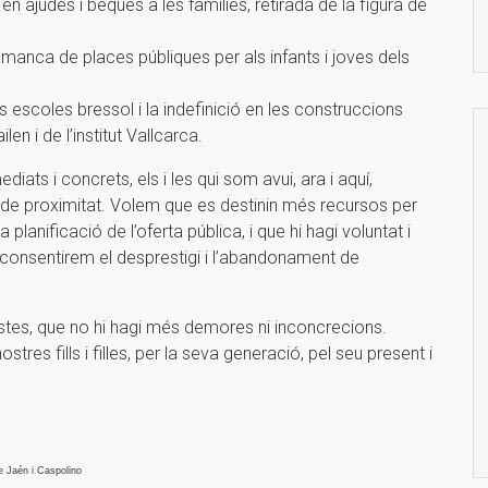
 ajudes i beques a les famílies, retirada de la figura de
)
 manca de places públiques per als infants i joves dels
escoles bressol i la indefinició en les construccions
en i de l’institut Vallcarca.
iats i concrets, els i les qui som avui, ara i aquí,
 de proximitat. Volem que es destinin més recursos per
planificació de l’oferta pública, i que hi hagi voluntat i
onsentirem el desprestigi i l’abandonament de
tes, que no hi hagi més demores ni inconcrecions.
stres fills i filles, per la seva generació, pel seu present i
e Jaén i Caspolino