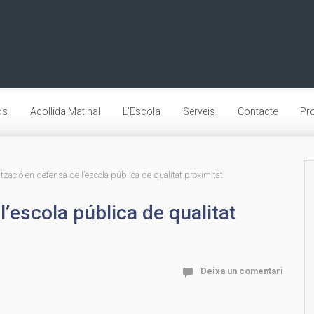
os
Acollida Matinal
L’Escola
Serveis
Contacte
Pro
tzació en defensa de l’escola pública de qualitat proximitat
l’escola pública de qualitat
Deixa un comentari