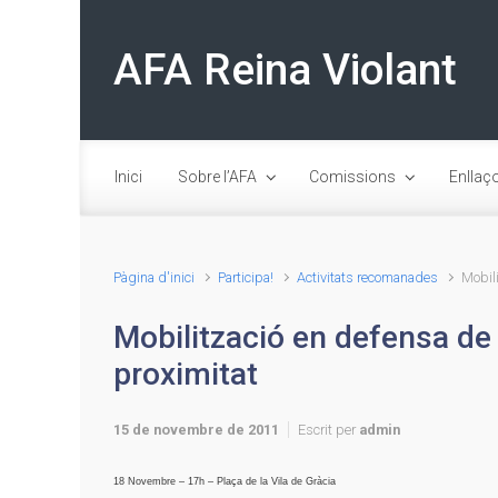
Skip to main content
AFA Reina Violant
Inici
Sobre l’AFA
Comissions
Enllaç
Pàgina d'inici
Participa!
Activitats recomanades
Mobili
Mobilització en defensa de 
proximitat
15 de novembre de 2011
Escrit per
admin
18 Novembre – 17h – Plaça de la Vila de Gràcia