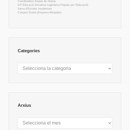
Coordinadora Ampas de Gràcia
ILP Educació (Iniciativa Legislativa Popular per l'Educació)
Xarxa d'Escoles Insubmises
Campos Estela (Empresa Menjador)
Categories
Categories
Arxius
Arxius