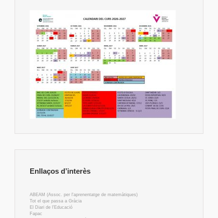
Enllaços d’interès
ABEAM (Assoc. per l'aprenentatge de matemàtiques)
Tot el que passa a Gràcia
El Diari de l'Educació
Fapac