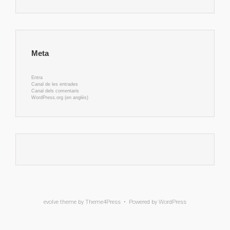
Meta
Entra
Canal de les entrades
Canal dels comentaris
WordPress.org (en anglès)
evolve
theme by Theme4Press • Powered by
WordPress