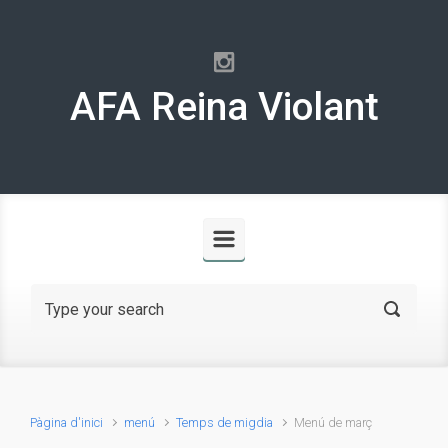
Skip to main content
AFA Reina Violant
Pàgina d'inici
menú
Temps de migdia
Menú de març