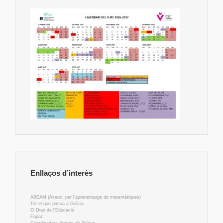
Enllaços d’interès
ABEAM (Assoc. per l'aprenentatge de matemàtiques)
Tot el que passa a Gràcia
El Diari de l'Educació
Fapac