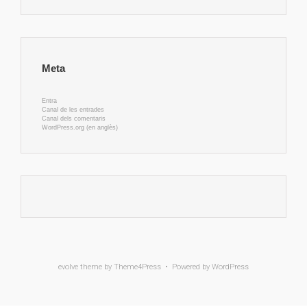
Meta
Entra
Canal de les entrades
Canal dels comentaris
WordPress.org (en anglès)
evolve
theme by Theme4Press • Powered by
WordPress