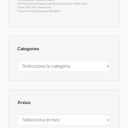
Coordinadora Ampas de Gràcia
ILP Educació (Iniciativa Legislativa Popular per l'Educació)
Xarxa d'Escoles Insubmises
Campos Estela (Empresa Menjador)
Categories
Categories
Arxius
Arxius