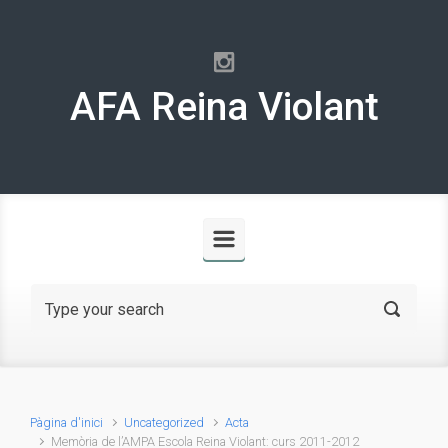
Skip to main content
AFA Reina Violant
Pàgina d'inici
Uncategorized
Acta
Memòria de l’AMPA Escola Reina Violant: curs 2011-2012