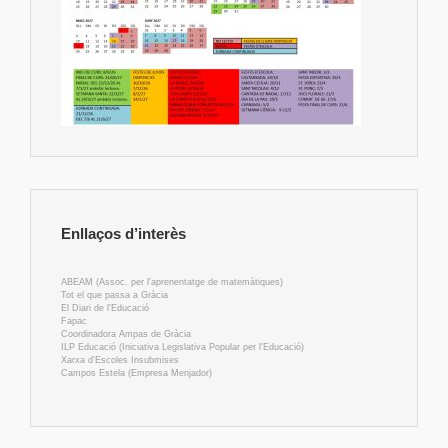
Enllaços d’interès
ABEAM (Assoc. per l'aprenentatge de matemàtiques)
Tot el que passa a Gràcia
El Diari de l'Educació
Fapac
Coordinadora Ampas de Gràcia
ILP Educació (Iniciativa Legislativa Popular per l'Educació)
Xarxa d'Escoles Insubmises
Campos Estela (Empresa Menjador)