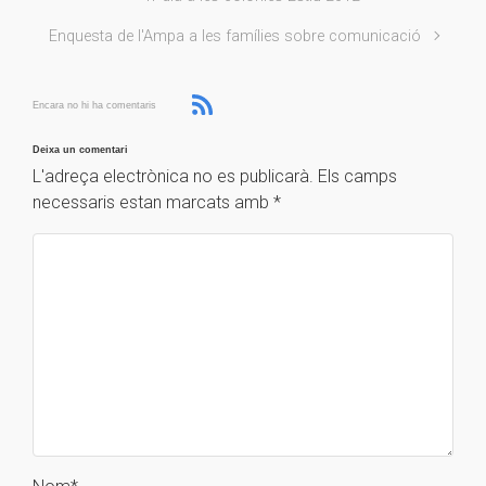
Enquesta de l'Ampa a les famílies sobre comunicació
Encara no hi ha comentaris
Deixa un comentari
L'adreça electrònica no es publicarà.
Els camps
necessaris estan marcats amb
*