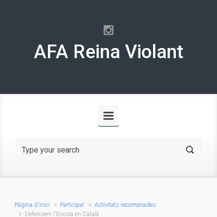
Skip to main content
AFA Reina Violant
Pàgina d'inici
Participa!
Activitats recomanades
Defensem l'Escola en Català