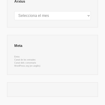
Arxius
Arxius
Meta
Entra
Canal de les entrades
Canal dels comentaris
WordPress.org (en anglès)