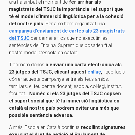
ara ha arribat el moment de
fer arribar als
magistrats del TSJC la importància i el suport que
té el model d’immersió lingüística per a la cohesió
del nostre país.
Per això hem organitzat una
campanya d’enviament de cartes als 23 magistrats
del TSJC
per demanar-los que no executin les
sentències del Tribunal Suprem que posarien fi al
nostre model d’escola en català.
T’animem doncs
a enviar una carta electrònica als
23 jutges del TSJC, clicant aquest
enllaç
,
i que facis
córrer aquesta campanya entre els teus amics,
familiars, el teu centre docent, escola, col·legi, institut,
facultat…
Només si els 23 jutges del TSJC copsen
el suport social que té la immersió lingüística en
català al nostre país podrem evitar una més que
possible sentència adversa.
A més, Escola en Català continua
recollint signatures
exercint el dret de petició al Parlament de