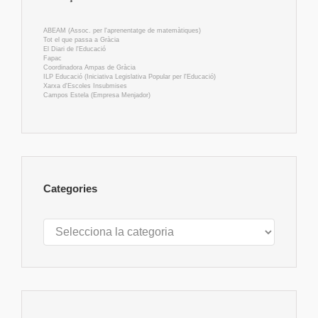
ABEAM (Assoc. per l'aprenentatge de matemàtiques)
Tot el que passa a Gràcia
El Diari de l'Educació
Fapac
Coordinadora Ampas de Gràcia
ILP Educació (Iniciativa Legislativa Popular per l'Educació)
Xarxa d'Escoles Insubmises
Campos Estela (Empresa Menjador)
Categories
Categories