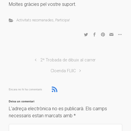
Moltes gràcies pel vostre suport.
Activitats recomanades
,
Participa!
2ª Trobada de dibuix al carrer
Cloenda FLIIC
Encara no hi ha comentaris
Deixa un comentari
L'adreça electrònica no es publicarà.
Els camps
necessaris estan marcats amb
*