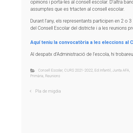
opinions i porta-les al consell escolar. D’altra ba
assumptes que es trtacten al consell escolar.
Durant l’any, els representants participen en 2 o 3
del Consell Escolar del districte i a les reunions
Aquí teniu la convocatòria a les eleccions al 
Al despatx d’Administració de l’escola, hi trobar
Consell Escolar
,
CURS 2021-2022
,
Ed.Infantil
,
Junta AFA
,
Primària
,
Reunions
Pla de migdia