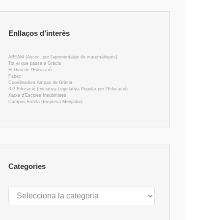
Enllaços d’interès
ABEAM (Assoc. per l'aprenentatge de matemàtiques)
Tot el que passa a Gràcia
El Diari de l'Educació
Fapac
Coordinadora Ampas de Gràcia
ILP Educació (Iniciativa Legislativa Popular per l'Educació)
Xarxa d'Escoles Insubmises
Campos Estela (Empresa Menjador)
Categories
Categories