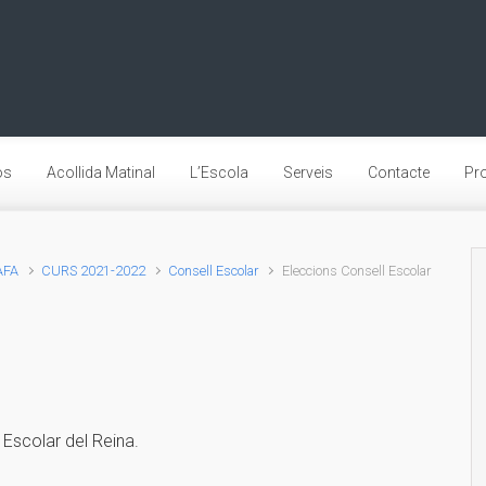
os
Acollida Matinal
L’Escola
Serveis
Contacte
Pro
AFA
CURS 2021-2022
Consell Escolar
Eleccions Consell Escolar
 Escolar del Reina.