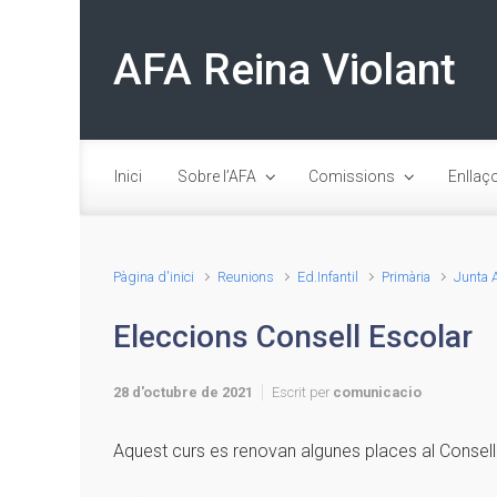
Skip to main content
AFA Reina Violant
Inici
Sobre l’AFA
Comissions
Enllaç
Pàgina d'inici
Reunions
Ed.Infantil
Primària
Junta 
Eleccions Consell Escolar
28 d'octubre de 2021
Escrit per
comunicacio
Aquest curs es renovan algunes places al Consell