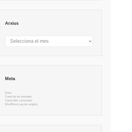
Arxius
Arxius
Meta
Entra
Canal de les entrades
Canal dels comentaris
WordPress.org (en anglès)