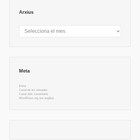
Arxius
Arxius
Meta
Entra
Canal de les entrades
Canal dels comentaris
WordPress.org (en anglès)