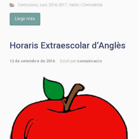
Comissions
,
curs 2016-2017
,
Valors i Convivència
Llegir més
Horaris Extraescolar d’Anglès
12 de setembre de 2016
Escrit per
comunicacio