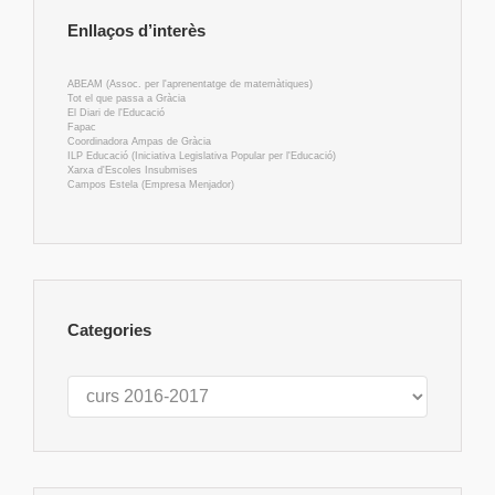
Enllaços d’interès
ABEAM (Assoc. per l'aprenentatge de matemàtiques)
Tot el que passa a Gràcia
El Diari de l'Educació
Fapac
Coordinadora Ampas de Gràcia
ILP Educació (Iniciativa Legislativa Popular per l'Educació)
Xarxa d'Escoles Insubmises
Campos Estela (Empresa Menjador)
Categories
Categories