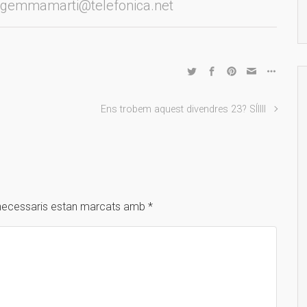
te: gemmamarti@telefonica.net
Ens trobem aquest divendres 23? SÍIIII
necessaris estan marcats amb
*