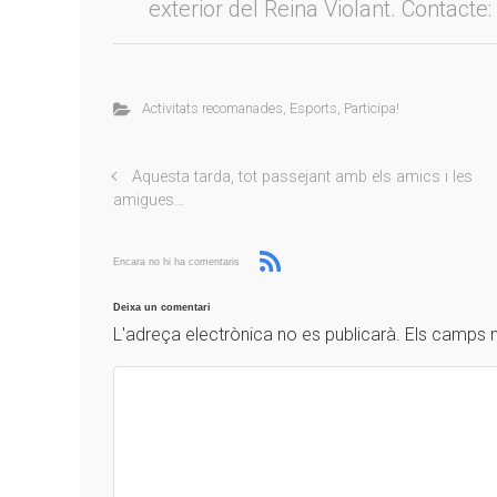
exterior del Reina Violant. Contac
Activitats recomanades
,
Esports
,
Participa!
Aquesta tarda, tot passejant amb els amics i les
amigues…
Encara no hi ha comentaris
Deixa un comentari
L'adreça electrònica no es publicarà.
Els camps 