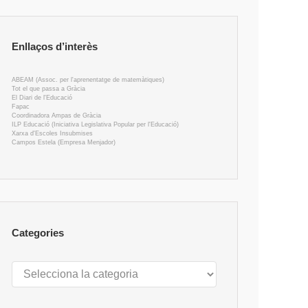
Enllaços d’interès
ABEAM (Assoc. per l'aprenentatge de matemàtiques)
Tot el que passa a Gràcia
El Diari de l'Educació
Fapac
Coordinadora Ampas de Gràcia
ILP Educació (Iniciativa Legislativa Popular per l'Educació)
Xarxa d'Escoles Insubmises
Campos Estela (Empresa Menjador)
Categories
Categories