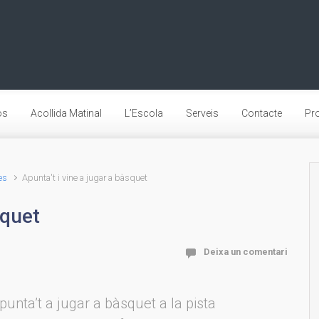
os
Acollida Matinal
L’Escola
Serveis
Contacte
Pro
es
Apunta't i vine a jugar a bàsquet
squet
Deixa un comentari
punta’t a jugar a bàsquet a la pista