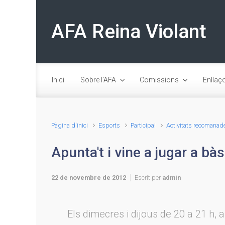
Skip to main content
AFA Reina Violant
Inici
Sobre l’AFA
Comissions
Enllaç
Pàgina d'inici
Esports
Participa!
Activitats recomanad
Apunta't i vine a jugar a bà
22 de novembre de 2012
Escrit per
admin
Els dimecres i dijous de 20 a 21 h, a