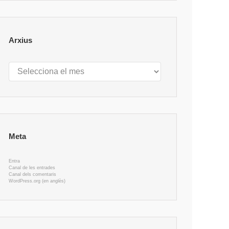
Arxius
Arxius
Meta
Entra
Canal de les entrades
Canal dels comentaris
WordPress.org (en anglès)