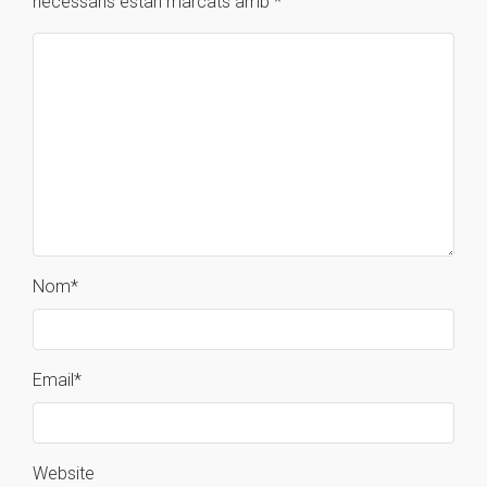
necessaris estan marcats amb
*
Nom
*
Email
*
Website