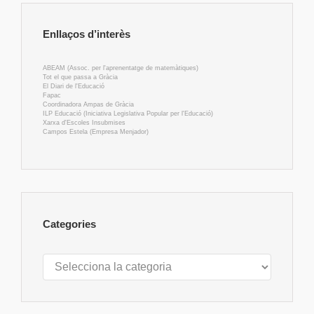
Enllaços d’interès
ABEAM (Assoc. per l'aprenentatge de matemàtiques)
Tot el que passa a Gràcia
El Diari de l'Educació
Fapac
Coordinadora Ampas de Gràcia
ILP Educació (Iniciativa Legislativa Popular per l'Educació)
Xarxa d'Escoles Insubmises
Campos Estela (Empresa Menjador)
Categories
Categories