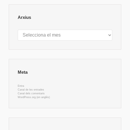
Arxius
Arxius
Meta
Entra
Canal de les entrades
Canal dels comentaris
WordPress.org (en anglès)