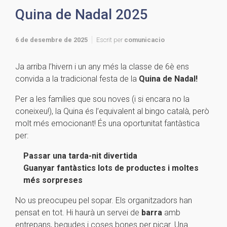
Quina de Nadal 2025
6 de desembre de 2025
Escrit per
comunicacio
Ja arriba l’hivern i un any més la classe de 6è ens
convida a la tradicional festa de la
Quina de Nadal!
Per a les famílies que sou noves (i si encara no la
coneixeu!), la Quina és l’equivalent al bingo català, però
molt més emocionant! És una oportunitat fantàstica
per:
Passar una tarda-nit divertida
Guanyar fantàstics lots de productes i moltes
més sorpreses
No us preocupeu pel sopar. Els organitzadors han
pensat en tot. Hi haurà un servei de
barra
amb
entrepans, begudes i coses bones per picar. Una