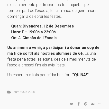
excusa perfecta per trobar-nos tots aquells que
formem part de l’escola, fer una mica de germanor i
començar a celebrar les festes.
Quan:
Divendres, 12 de Desembre
Hora:
De
19:00h a 22:00h
On:
Al
Gimnàs de l’Escola
Us animem a venir, a participar i a donar un cop de
mà (i de sort!) als nostres alumnes de 6è.
És una
festa per a totes les edats, des dels més menuts de
l’escola bressol fins als avis i tiets.
Us esperem a tots per cridar ben fort:
“QUINA!”
curs 2025-2026