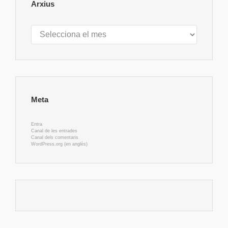
Arxius
Arxius
Meta
Entra
Canal de les entrades
Canal dels comentaris
WordPress.org (en anglès)