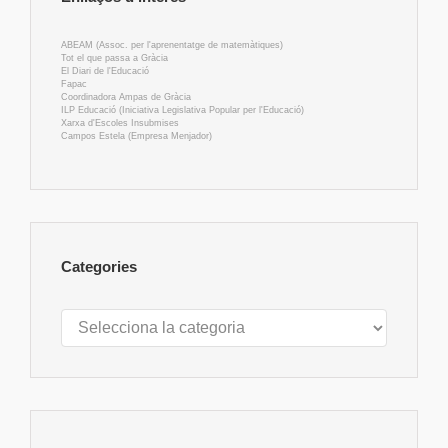
ABEAM (Assoc. per l'aprenentatge de matemàtiques)
Tot el que passa a Gràcia
El Diari de l'Educació
Fapac
Coordinadora Ampas de Gràcia
ILP Educació (Iniciativa Legislativa Popular per l'Educació)
Xarxa d'Escoles Insubmises
Campos Estela (Empresa Menjador)
Categories
Categories