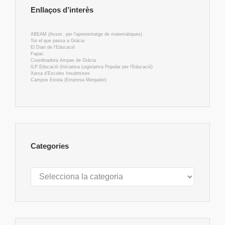
Enllaços d’interès
ABEAM (Assoc. per l'aprenentatge de matemàtiques)
Tot el que passa a Gràcia
El Diari de l'Educació
Fapac
Coordinadora Ampas de Gràcia
ILP Educació (Iniciativa Legislativa Popular per l'Educació)
Xarxa d'Escoles Insubmises
Campos Estela (Empresa Menjador)
Categories
Categories