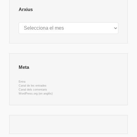
Arxius
Arxius
Meta
Entra
Canal de les entrades
Canal dels comentaris
WordPress.org (en anglès)