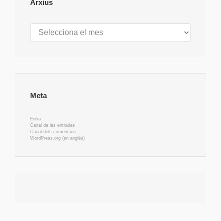
Arxius
Arxius
Meta
Entra
Canal de les entrades
Canal dels comentaris
WordPress.org (en anglès)