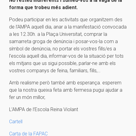
No resteu indiferents i sumeu-vos a la vaga de la
forma que trobeu més adient.
Podeu participar en les activitats que organitzem des
de l’AMPA aquell dia, anar a la manifestació convocada
a les 12.30h. a la Plaça Universitat, comprar la
samarreta groga de denúncia i posar-vos-la com a
símbol de denúncia, no portar els vostres fills/es a
l’escola aquell dia, informar-vos de la situació per tots
els mitjans que us sigui possible, parlar-ne amb els
vostres companys de feina, familiars, fills,…
Amb realisme però també amb esperança. esperem
que la nostra queixa feta amb fermesa pugui ajudar a
fer un món millor,
L’AMPA de l’Escola Reina Violant
Cartell
Carta de la FAPAC