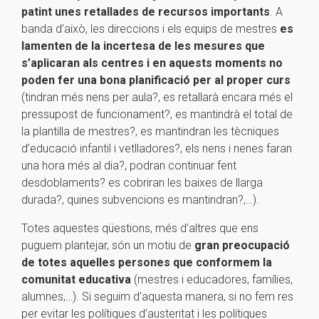
patint unes retallades de recursos importants
. A
banda d’això, les direccions i els equips de mestres
es
lamenten de la incertesa de les mesures que
s’aplicaran als centres i en aquests moments no
poden fer una bona planificació per al proper curs
(tindran més nens per aula?, es retallarà encara més el
pressupost de funcionament?, es mantindrà el total de
la plantilla de mestres?, es mantindran les tècniques
d’educació infantil i vetlladores?, els nens i nenes faran
una hora més al dia?, podran continuar fent
desdoblaments? es cobriran les baixes de llarga
durada?, quines subvencions es mantindran?,…).
Totes aquestes qüestions, més d’altres que ens
puguem plantejar, són un motiu de
gran preocupació
de totes aquelles persones que conformem la
comunitat educativa
(mestres i educadores, famílies,
alumnes,…). Si seguim d’aquesta manera, si no fem res
per evitar les polítiques d’austeritat i les polítiques