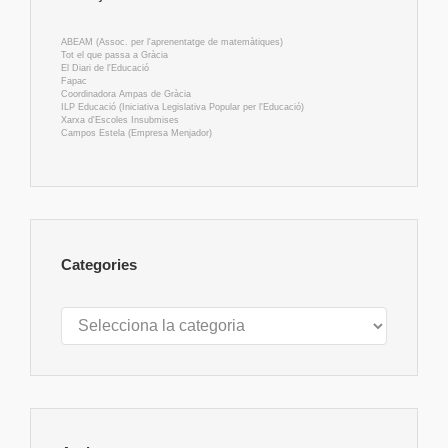
ABEAM (Assoc. per l'aprenentatge de matemàtiques)
Tot el que passa a Gràcia
El Diari de l'Educació
Fapac
Coordinadora Ampas de Gràcia
ILP Educació (Iniciativa Legislativa Popular per l'Educació)
Xarxa d'Escoles Insubmises
Campos Estela (Empresa Menjador)
Categories
Categories