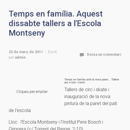
Temps en família. Aquest
dissabte tallers a l'Escola
Montseny
22 de març de 2011
Escrit
Deixa un comentari
per
admin
Temps en família amb la nova paret… Tallers
per a tots i totes!
Tallers de circ i skate i
Cliqueu per ampliar
inauguració de la nova
pintura de la paret del pati
de l’escola
Lloc: l’Escola Montseny i l’Institut Pere Bosch i
Gimpera (c/ Torrent del Remei, 2-10)