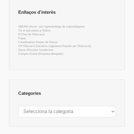
Enllaços d’interès
ABEAM (Assoc. per l'aprenentatge de matemàtiques)
Tot el que passa a Gràcia
El Diari de l'Educació
Fapac
Coordinadora Ampas de Gràcia
ILP Educació (Iniciativa Legislativa Popular per l'Educació)
Xarxa d'Escoles Insubmises
Campos Estela (Empresa Menjador)
Categories
Categories