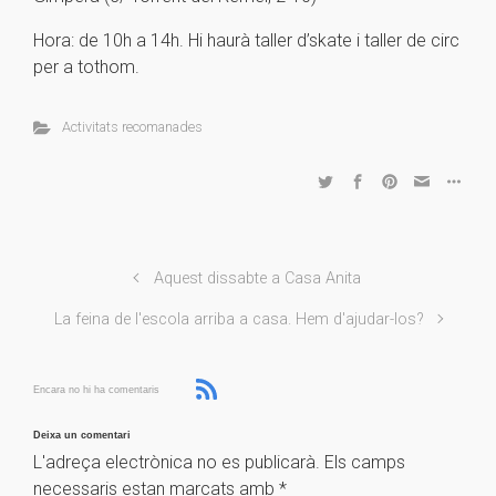
Hora: de 10h a 14h. Hi haurà taller d’skate i taller de circ
per a tothom.
Activitats recomanades
Aquest dissabte a Casa Anita
La feina de l'escola arriba a casa. Hem d'ajudar-los?
Encara no hi ha comentaris
Deixa un comentari
L'adreça electrònica no es publicarà.
Els camps
necessaris estan marcats amb
*