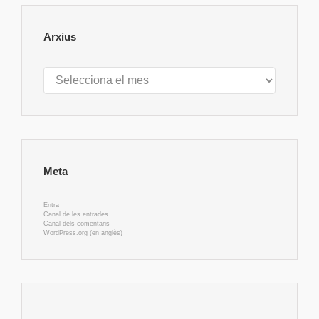
Arxius
Arxius
Meta
Entra
Canal de les entrades
Canal dels comentaris
WordPress.org (en anglès)